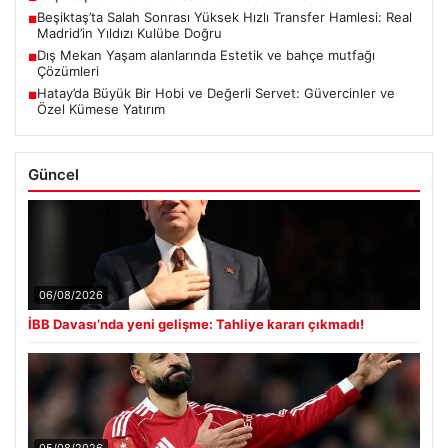
Beşiktaş’ta Salah Sonrası Yüksek Hızlı Transfer Hamlesi: Real
■
Madrid’in Yıldızı Kulübe Doğru
Dış Mekan Yaşam alanlarında Estetik ve bahçe mutfağı
■
Çözümleri
Hatay’da Büyük Bir Hobi ve Değerli Servet: Güvercinler ve
■
Özel Kümese Yatırım
Güncel
06/08/2026
İBB Davası’nda yeni gelişme: Tahliye kararı çıkmadı!