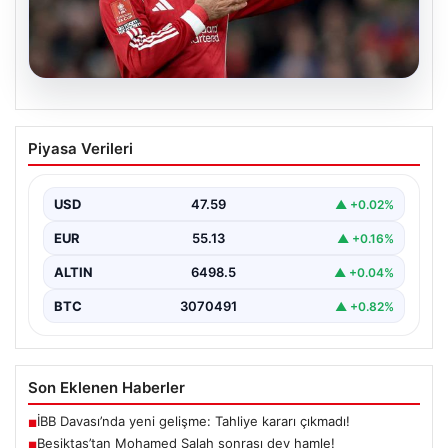
05.08.2026
Beşiktaş’tan Mohamed Salah sonrası
Piyasa Verileri
dev hamle!
USD
47.59
▲ +0.02%
EUR
55.13
▲ +0.16%
ALTIN
6498.5
▲ +0.04%
BTC
3070491
▲ +0.82%
Son Eklenen Haberler
İBB Davası’nda yeni gelişme: Tahliye kararı çıkmadı!
■
Beşiktaş’tan Mohamed Salah sonrası dev hamle!
■