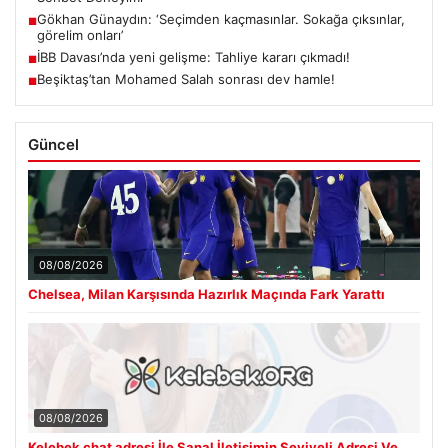
Gökhan Günaydın: ‘Seçimden kaçmasınlar. Sokağa çıksınlar,
■
görelim onları’
İBB Davası’nda yeni gelişme: Tahliye kararı çıkmadı!
■
Beşiktaş’tan Mohamed Salah sonrası dev hamle!
■
Güncel
08/08/2026
Chelsea, Milan Karşısında Hazırlık Maçında Fark Yarattı
08/08/2026
Kelebek chat adresi İle Sanal İletişimin Seviyeli Adresi Ve