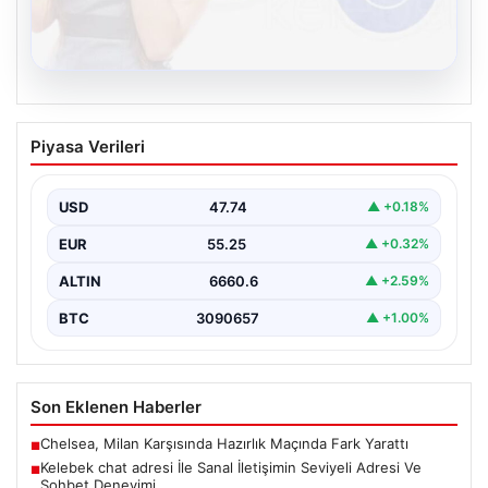
08.08.2026
Kelebek chat adresi İle Sanal İletişimin
Piyasa Verileri
Seviyeli Adresi Ve Sohbet Deneyimi
Sanal dünyasında bireylerin seviyeli bir biçimde irtibat
kurması kritik bir değer barındırmaktadır. Güncel
USD
47.74
▲ +0.18%
olarak…
EUR
55.25
▲ +0.32%
ALTIN
6660.6
▲ +2.59%
BTC
3090657
▲ +1.00%
Son Eklenen Haberler
Chelsea, Milan Karşısında Hazırlık Maçında Fark Yarattı
■
Kelebek chat adresi İle Sanal İletişimin Seviyeli Adresi Ve
■
Sohbet Deneyimi