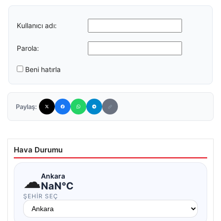
Kullanıcı adı:
Parola:
Beni hatırla
Paylaş:
Hava Durumu
☁
Ankara
NaN°C
ŞEHIR SEÇ