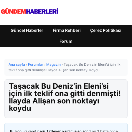
Güncel Haberler
Firma Rehberi
Çerez Politikası
Forum
Ana sayfa
›
Forumlar
›
Magazin
›
Taşacak Bu Deniz’in Eleni’si için ilk
teklif ona gitti denmişti! İlayda Alişan son noktayı koydu
Taşacak Bu Deniz’in Eleni’si
için ilk teklif ona gitti denmişti!
İlayda Alişan son noktayı
koydu
Bu konu 0 yanıt içerir, 1 izleyen vardır ve en son
1 ay 3 hafta önce