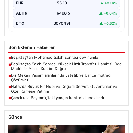
EUR
55.13
▲ +0.16%
transferinden olumsuz…
ALTIN
6498.5
▲ +0.04%
BTC
3070491
▲ +0.82%
Son Eklenen Haberler
Beşiktaş’tan Mohamed Salah sonrası dev hamle!
■
Beşiktaş’ta Salah Sonrası Yüksek Hızlı Transfer Hamlesi: Real
■
Madrid’in Yıldızı Kulübe Doğru
Dış Mekan Yaşam alanlarında Estetik ve bahçe mutfağı
■
Çözümleri
Hatay’da Büyük Bir Hobi ve Değerli Servet: Güvercinler ve
■
Özel Kümese Yatırım
Çanakkale Bayramiç’teki yangın kontrol altına alındı
■
Güncel