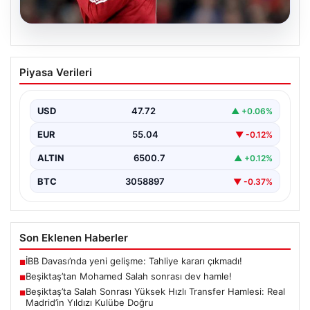
05.08.2026
Beşiktaş’tan Mohamed Salah sonrası
Piyasa Verileri
dev hamle!
USD
47.72
▲ +0.06%
EUR
55.04
▼ -0.12%
ALTIN
6500.7
▲ +0.12%
BTC
3058897
▼ -0.37%
Son Eklenen Haberler
İBB Davası’nda yeni gelişme: Tahliye kararı çıkmadı!
■
Beşiktaş’tan Mohamed Salah sonrası dev hamle!
■
Beşiktaş’ta Salah Sonrası Yüksek Hızlı Transfer Hamlesi: Real
■
Madrid’in Yıldızı Kulübe Doğru