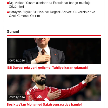
Dış Mekan Yaşam alanlarında Estetik ve bahçe mutfağı
■
Çözümleri
Hatay’da Büyük Bir Hobi ve Değerli Servet: Güvercinler ve
■
Özel Kümese Yatırım
Güncel
06/08/2026
İBB Davası’nda yeni gelişme: Tahliye kararı çıkmadı!
05/08/2026
Beşiktaş’tan Mohamed Salah sonrası dev hamle!