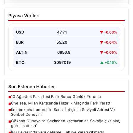
08.08.2026
Chelsea, Milan Karşısında Hazırlık
Piyasa Verileri
Maçında Fark Yarattı
İngiliz futbolunun güçlü ekiplerinden Chelsea, hazırlık
maçında İtalya'nın köklü takımlarından Milan'ı 3-0
USD
47.71
▼ -0.03%
mağlup ederek…
EUR
55.20
▼ -0.04%
ALTIN
6656.9
▼ -0.05%
BTC
3097019
▲ +0.16%
Son Eklenen Haberler
10 Ağustos Pazartesi Balık Burcu Günlük Yorumu
■
Chelsea, Milan Karşısında Hazırlık Maçında Fark Yarattı
■
Kelebek chat adresi İle Sanal İletişimin Seviyeli Adresi Ve
■
Sohbet Deneyimi
Gökhan Günaydın: ‘Seçimden kaçmasınlar. Sokağa çıksınlar,
■
görelim onları’
İBB Davası’nda yeni gelişme: Tahliye kararı çıkmadı!
■