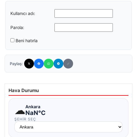
Kullanıcı adı:
Parola:
Beni hatırla
Paylaş:
Hava Durumu
☁
Ankara
NaN°C
ŞEHIR SEÇ