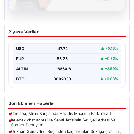
08.08.2026
Kelebek chat adresi İle Sanal İletişimin
Piyasa Verileri
Seviyeli Adresi Ve Sohbet Deneyimi
Sanal dünyasında bireylerin seviyeli bir biçimde irtibat
kurması kritik bir değer barındırmaktadır. Güncel
USD
47.74
▲ +0.18%
olarak…
EUR
55.25
▲ +0.32%
ALTIN
6660.6
▲ +2.59%
BTC
3092033
▲ +0.03%
Son Eklenen Haberler
Chelsea, Milan Karşısında Hazırlık Maçında Fark Yarattı
■
Kelebek chat adresi İle Sanal İletişimin Seviyeli Adresi Ve
■
Sohbet Deneyimi
Gökhan Günaydın: ‘Seçimden kaçmasınlar. Sokağa çıksınlar,
■