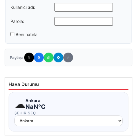
Kullanıcı adı:
Parola:
Beni hatırla
Paylaş:
Hava Durumu
☁
Ankara
NaN°C
ŞEHIR SEÇ