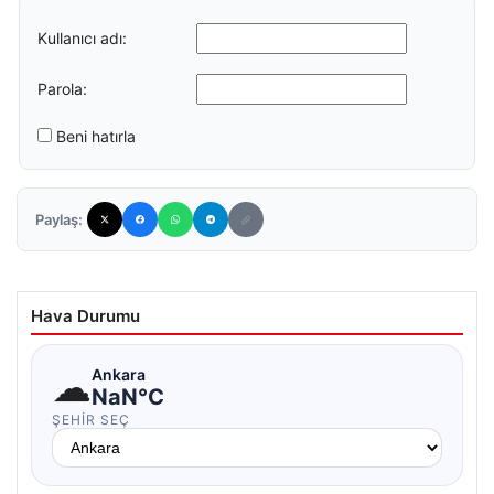
Kullanıcı adı:
Parola:
Beni hatırla
Paylaş:
Hava Durumu
☁
Ankara
NaN°C
ŞEHIR SEÇ