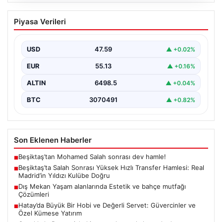
04.08.2026
Beşiktaş’ta Salah Sonrası Yüksek Hızlı
Piyasa Verileri
Transfer Hamlesi: Real Madrid’in Yıldızı
Kulübe Doğru
USD
47.59
▲ +0.02%
Yeni sezon öncesinde güçlü bir kadro kurma
çalışmalarını sürdüren Beşiktaş, Muhammed Salah’ın
EUR
55.13
▲ +0.16%
transferinden olumsuz…
ALTIN
6498.5
▲ +0.04%
BTC
3070491
▲ +0.82%
Son Eklenen Haberler
Beşiktaş’tan Mohamed Salah sonrası dev hamle!
■
Beşiktaş’ta Salah Sonrası Yüksek Hızlı Transfer Hamlesi: Real
■
Madrid’in Yıldızı Kulübe Doğru
Dış Mekan Yaşam alanlarında Estetik ve bahçe mutfağı
■
Çözümleri
Hatay’da Büyük Bir Hobi ve Değerli Servet: Güvercinler ve
■
Özel Kümese Yatırım