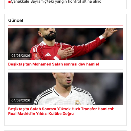
Çanakkale Bayramiç’teki yangın kontrol altına alındı
■
Güncel
05/08/2026
Beşiktaş’tan Mohamed Salah sonrası dev hamle!
04/08/2026
Beşiktaş’ta Salah Sonrası Yüksek Hızlı Transfer Hamlesi:
Real Madrid’in Yıldızı Kulübe Doğru