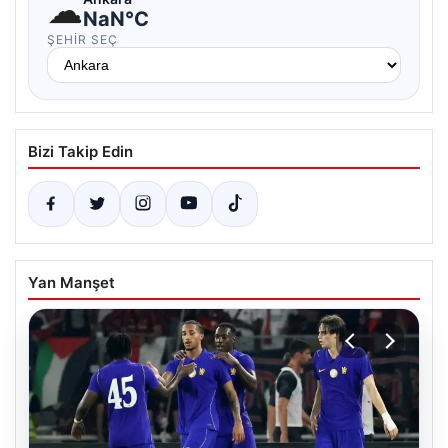
☁
NaN°C
ŞEHIR SEÇ
Bizi Takip Edin
Yan Manşet