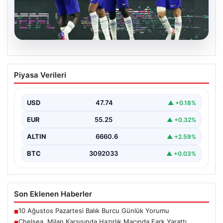
08.08.2026
Chelsea, Milan Karşısında Hazırlık
Piyasa Verileri
Maçında Fark Yarattı
İngiliz futbolunun güçlü ekiplerinden Chelsea, hazırlık
maçında İtalya'nın köklü takımlarından Milan'ı 3-0
USD
47.74
▲ +0.18%
mağlup ederek…
EUR
55.25
▲ +0.32%
ALTIN
6660.6
▲ +2.59%
BTC
3092033
▲ +0.03%
Son Eklenen Haberler
10 Ağustos Pazartesi Balık Burcu Günlük Yorumu
■
Chelsea, Milan Karşısında Hazırlık Maçında Fark Yarattı
■