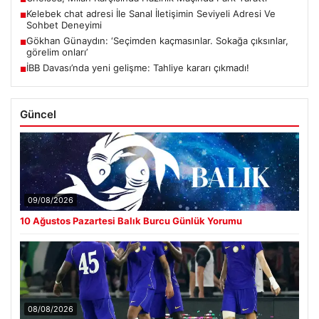
Kelebek chat adresi İle Sanal İletişimin Seviyeli Adresi Ve
■
Sohbet Deneyimi
Gökhan Günaydın: ‘Seçimden kaçmasınlar. Sokağa çıksınlar,
■
görelim onları’
İBB Davası’nda yeni gelişme: Tahliye kararı çıkmadı!
■
Güncel
09/08/2026
10 Ağustos Pazartesi Balık Burcu Günlük Yorumu
08/08/2026