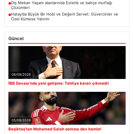
Dış Mekan Yaşam alanlarında Estetik ve bahçe mutfağı
■
Çözümleri
Hatay’da Büyük Bir Hobi ve Değerli Servet: Güvercinler ve
■
Özel Kümese Yatırım
Güncel
06/08/2026
İBB Davası’nda yeni gelişme: Tahliye kararı çıkmadı!
05/08/2026
Beşiktaş’tan Mohamed Salah sonrası dev hamle!