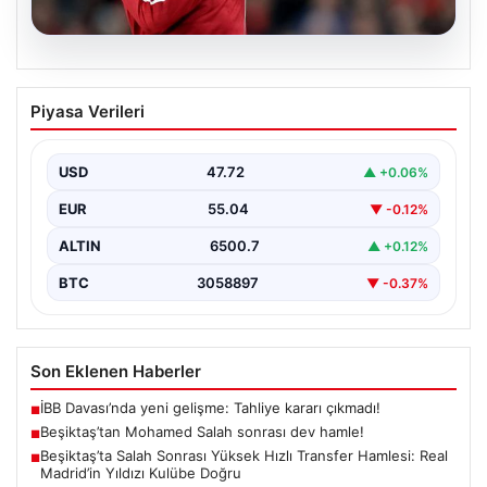
05.08.2026
Beşiktaş’tan Mohamed Salah sonrası
Piyasa Verileri
dev hamle!
USD
47.72
▲ +0.06%
EUR
55.04
▼ -0.12%
ALTIN
6500.7
▲ +0.12%
BTC
3058897
▼ -0.37%
Son Eklenen Haberler
İBB Davası’nda yeni gelişme: Tahliye kararı çıkmadı!
■
Beşiktaş’tan Mohamed Salah sonrası dev hamle!
■
Beşiktaş’ta Salah Sonrası Yüksek Hızlı Transfer Hamlesi: Real
■
Madrid’in Yıldızı Kulübe Doğru