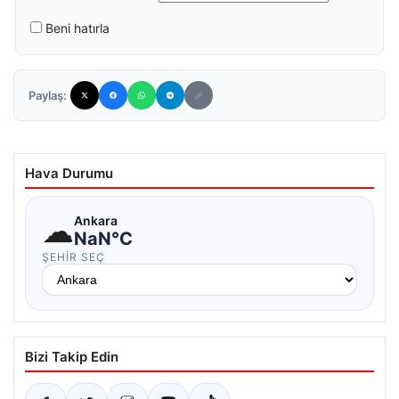
Beni hatırla
Paylaş:
Hava Durumu
☁
Ankara
NaN°C
ŞEHIR SEÇ
Bizi Takip Edin