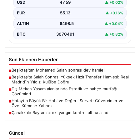
USD
47.59
▲ +0.02%
Yeni sezon öncesinde güçlü bir kadro kurma
çalışmalarını sürdüren Beşiktaş, Muhammed Salah’ın
EUR
55.13
▲ +0.16%
transferinden olumsuz…
ALTIN
6498.5
▲ +0.04%
BTC
3070491
▲ +0.82%
Son Eklenen Haberler
Beşiktaş’tan Mohamed Salah sonrası dev hamle!
■
Beşiktaş’ta Salah Sonrası Yüksek Hızlı Transfer Hamlesi: Real
■
Madrid’in Yıldızı Kulübe Doğru
Dış Mekan Yaşam alanlarında Estetik ve bahçe mutfağı
■
Çözümleri
Hatay’da Büyük Bir Hobi ve Değerli Servet: Güvercinler ve
■
Özel Kümese Yatırım
Çanakkale Bayramiç’teki yangın kontrol altına alındı
■
Güncel