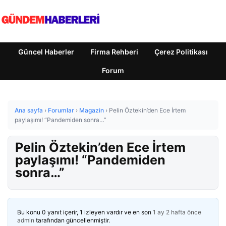
Güncel Haberler
Firma Rehberi
Çerez Politikası
Forum
Ana sayfa
›
Forumlar
›
Magazin
›
Pelin Öztekin’den Ece İrtem
paylaşımı! “Pandemiden sonra…”
Pelin Öztekin’den Ece İrtem
paylaşımı! “Pandemiden
sonra…”
Bu konu 0 yanıt içerir, 1 izleyen vardır ve en son
1 ay 2 hafta önce
admin
tarafından güncellenmiştir.