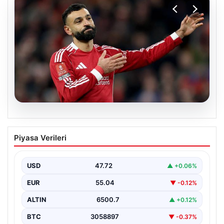
05.08.2026
Beşiktaş’tan Mohamed Salah sonrası
Piyasa Verileri
dev hamle!
USD
47.72
▲ +0.06%
EUR
55.04
▼ -0.12%
ALTIN
6500.7
▲ +0.12%
BTC
3058897
▼ -0.37%