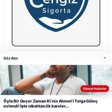
Hastaş Beton
×
Göz Atın
26/05/2026
Web sitemizi nasıl kullandığınızı daha iyi anlayabilmek,
Güncel Haberler
deneyiminizi kişiselleştirmek ve geliştirmek amacıyla çerezler
kullanıyoruz.
Çerez Politikamız
Öyle Bir Geçer Zaman Ki’nin Ahmet’i Tolga Güleç
© 2026 Gündem Haberleri – Güncel Haberler
evlendi! İşte nikahtan ilk kareler…
Reddet
Kabul Et