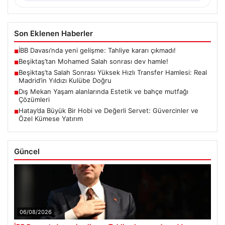
Son Eklenen Haberler
İBB Davası’nda yeni gelişme: Tahliye kararı çıkmadı!
■
Beşiktaş’tan Mohamed Salah sonrası dev hamle!
■
Beşiktaş’ta Salah Sonrası Yüksek Hızlı Transfer Hamlesi: Real
■
Madrid’in Yıldızı Kulübe Doğru
Dış Mekan Yaşam alanlarında Estetik ve bahçe mutfağı
■
Çözümleri
Hatay’da Büyük Bir Hobi ve Değerli Servet: Güvercinler ve
■
Özel Kümese Yatırım
Güncel
06/08/2026