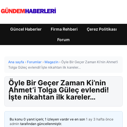
Güncel Haberler
Firma Rehberi
Çerez Politikası
Forum
Ana sayfa
›
Forumlar
›
Magazin
›
Öyle Bir Geçer Zaman Ki’nin Ahmet’i
Tolga Güleç evlendi! İşte nikahtan ilk kareler…
Öyle Bir Geçer Zaman Ki’nin
Ahmet’i Tolga Güleç evlendi!
İşte nikahtan ilk kareler…
Bu konu 0 yanıt içerir, 1 izleyen vardır ve en son
1 ay 3 hafta önce
admin
tarafından güncellenmiştir.