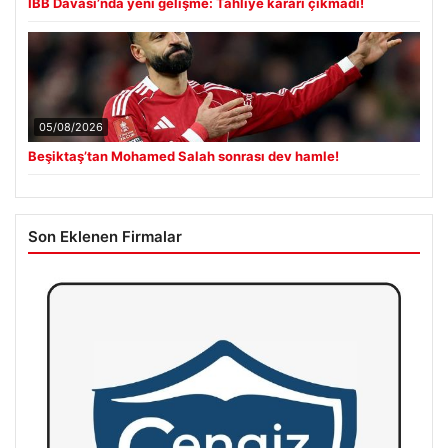
İBB Davası’nda yeni gelişme: Tahliye kararı çıkmadı!
05/08/2026
Beşiktaş’tan Mohamed Salah sonrası dev hamle!
Son Eklenen Firmalar