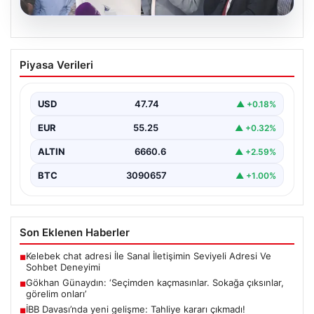
07.08.2026
Gökhan Günaydın: ‘Seçimden
Piyasa Verileri
kaçmasınlar. Sokağa çıksınlar, görelim
onları’
USD
47.74
▲ +0.18%
{"title": "Gökhan Günaydın: 'Seçimden kaçmasınlar.
Sokağa çıksınlar, görelim onları'", "content": "YENİ Parti
EUR
55.25
▲ +0.32%
Grup Başkanvekili…
ALTIN
6660.6
▲ +2.59%
BTC
3090657
▲ +1.00%
Son Eklenen Haberler
Kelebek chat adresi İle Sanal İletişimin Seviyeli Adresi Ve
■
Sohbet Deneyimi
Gökhan Günaydın: ‘Seçimden kaçmasınlar. Sokağa çıksınlar,
■
görelim onları’
İBB Davası’nda yeni gelişme: Tahliye kararı çıkmadı!
■