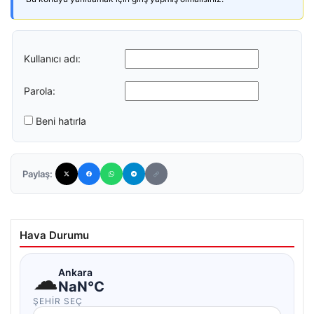
Kullanıcı adı:
Parola:
Beni hatırla
Paylaş:
Hava Durumu
☁
Ankara
NaN°C
ŞEHIR SEÇ