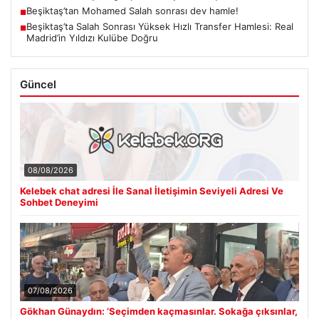
Beşiktaş’tan Mohamed Salah sonrası dev hamle!
■
Beşiktaş’ta Salah Sonrası Yüksek Hızlı Transfer Hamlesi: Real
■
Madrid’in Yıldızı Kulübe Doğru
Güncel
08/08/2026
Kelebek chat adresi İle Sanal İletişimin Seviyeli Adresi Ve
Sohbet Deneyimi
07/08/2026
Gökhan Günaydın: ‘Seçimden kaçmasınlar. Sokağa çıksınlar,