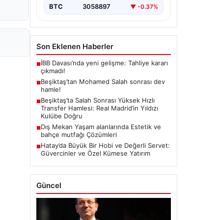
BTC
3058897
▼ -0.37%
Son Eklenen Haberler
İBB Davası’nda yeni gelişme: Tahliye kararı
■
çıkmadı!
Beşiktaş’tan Mohamed Salah sonrası dev
■
hamle!
Beşiktaş’ta Salah Sonrası Yüksek Hızlı
■
Transfer Hamlesi: Real Madrid’in Yıldızı
Kulübe Doğru
Dış Mekan Yaşam alanlarında Estetik ve
■
bahçe mutfağı Çözümleri
Hatay’da Büyük Bir Hobi ve Değerli Servet:
■
Güvercinler ve Özel Kümese Yatırım
Güncel