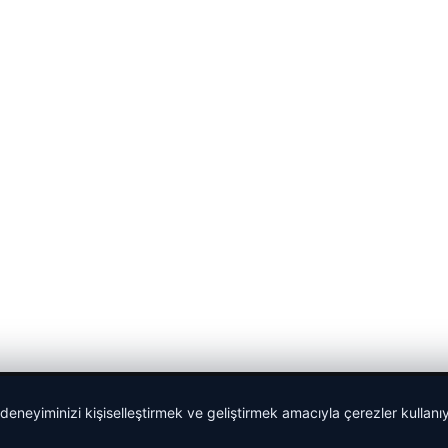
 deneyiminizi kişiselleştirmek ve geliştirmek amacıyla çerezler kullan
malta dil okulları
|
lemagrup.com.tr