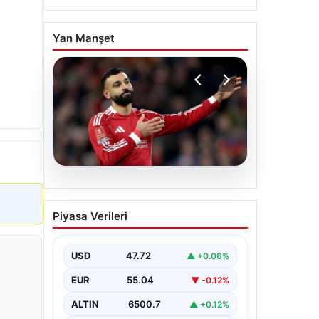
Yan Manşet
05.08.2026
Beşiktaş’tan Mohamed
Piyasa Verileri
Salah sonrası dev hamle!
USD
47.72
▲ +0.06%
EUR
55.04
▼ -0.12%
ALTIN
6500.7
▲ +0.12%