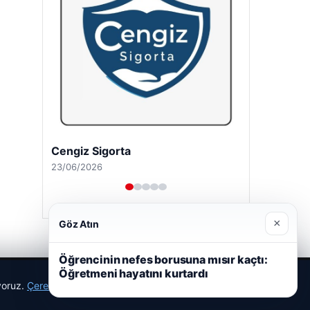
Cengiz Sigorta
23/06/2026
×
Göz Atın
Öğrencinin nefes borusuna mısır kaçtı:
Öğretmeni hayatını kurtardı
ıyoruz.
Çerez Politikamız
Reddet
Kabul Et