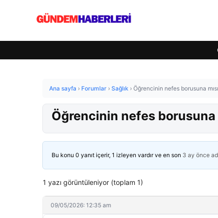
Ana sayfa
›
Forumlar
›
Sağlık
›
Öğrencinin nefes borusuna mısır
Öğrencinin nefes borusuna m
Bu konu 0 yanıt içerir, 1 izleyen vardır ve en son
3 ay önce
ad
1 yazı görüntüleniyor (toplam 1)
09/05/2026: 12:35 am