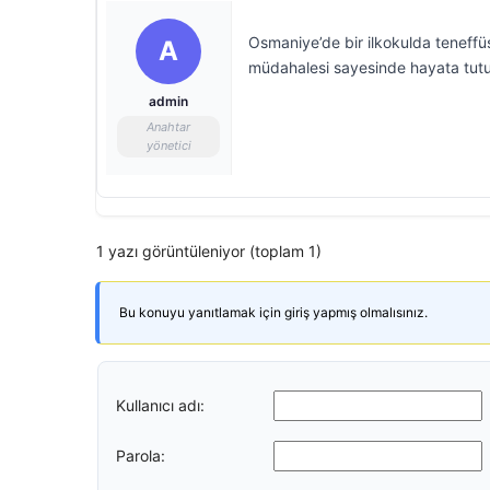
Osmaniye’de bir ilkokulda teneffü
A
müdahalesi sayesinde hayata tut
admin
Anahtar
yönetici
1 yazı görüntüleniyor (toplam 1)
Bu konuyu yanıtlamak için giriş yapmış olmalısınız.
Kullanıcı adı:
Parola: