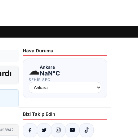
m
Hava Durumu
☁
Ankara
ardı
NaN°C
ŞEHIR SEÇ
Bizi Takip Edin
#18842