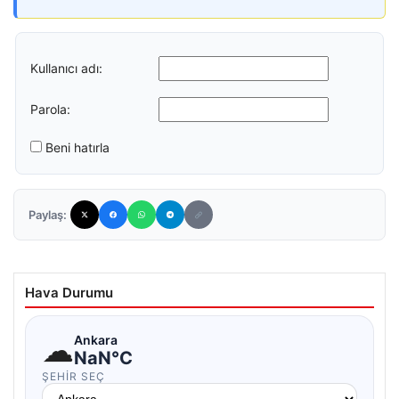
Kullanıcı adı:
Parola:
Beni hatırla
Paylaş:
Hava Durumu
☁
Ankara
NaN°C
ŞEHIR SEÇ