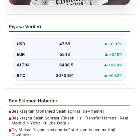
04.08.2026
Beşiktaş’ta Salah Sonrası Yüksek Hızlı
Piyasa Verileri
Transfer Hamlesi: Real Madrid’in Yıldızı
Kulübe Doğru
USD
47.59
▲ +0.02%
Yeni sezon öncesinde güçlü bir kadro kurma
çalışmalarını sürdüren Beşiktaş, Muhammed Salah’ın
EUR
55.13
▲ +0.16%
transferinden olumsuz…
ALTIN
6498.5
▲ +0.04%
BTC
3070491
▲ +0.82%
Son Eklenen Haberler
Beşiktaş’tan Mohamed Salah sonrası dev hamle!
■
Beşiktaş’ta Salah Sonrası Yüksek Hızlı Transfer Hamlesi: Real
■
Madrid’in Yıldızı Kulübe Doğru
Dış Mekan Yaşam alanlarında Estetik ve bahçe mutfağı
■
Çözümleri