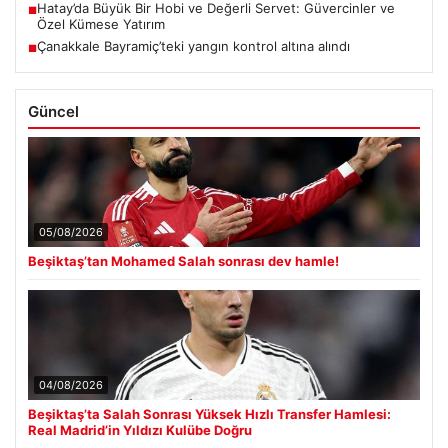
Hatay’da Büyük Bir Hobi ve Değerli Servet: Güvercinler ve
■
Özel Kümese Yatırım
Çanakkale Bayramiç’teki yangın kontrol altına alındı
■
Güncel
05/08/2026
Beşiktaş’tan Mohamed Salah sonrası dev hamle!
04/08/2026
Beşiktaş’ta Salah Sonrası Yüksek Hızlı Transfer Hamlesi:
Real Madrid’in Yıldızı Kulübe Doğru