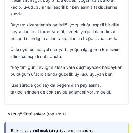
Neslihan Atagül, bayramda evdeki yoğun kalabalıktan
kaçıp, uyuduğu anları esprili bir paylaşımla takipçilerine
sundu.
Bayram ziyaretlerinin getirdiği yorgunluğu esprili bir dille
hayranlarına aktaran Atagül, evdeki yoğunluktan fırsat
bulup dinlendiği o anları takipçilerinin beğenisine sundu.
Ünlü oyuncu, sosyal medyada yoğun ilgi gören karesinin
altına şu esprili notu düştü:
“Bayram günü ev iğne atsan yere düşmeyecek haldeyken
bulduğum ufacık alanda güzellik uykusu uyuyan ben;”
Kısa sürede çok sayıda beğeni alan paylaşıma,
takipçilerinden de çok sayıda eğlenceli yorum geldi.
1 yazı görüntüleniyor (toplam 1)
Bu konuyu yanıtlamak için giriş yapmış olmalısınız.