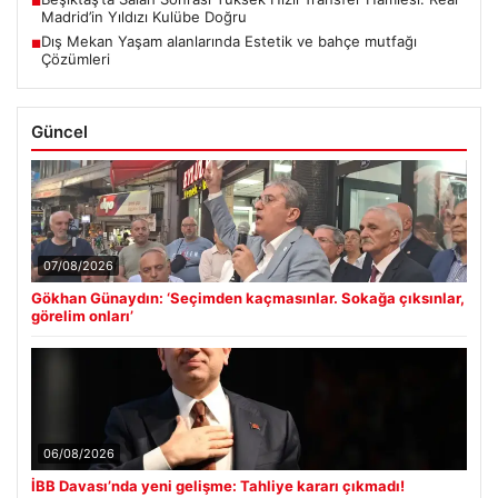
■
Madrid’in Yıldızı Kulübe Doğru
Dış Mekan Yaşam alanlarında Estetik ve bahçe mutfağı
■
Çözümleri
Güncel
07/08/2026
Gökhan Günaydın: ‘Seçimden kaçmasınlar. Sokağa çıksınlar,
görelim onları’
06/08/2026
İBB Davası’nda yeni gelişme: Tahliye kararı çıkmadı!