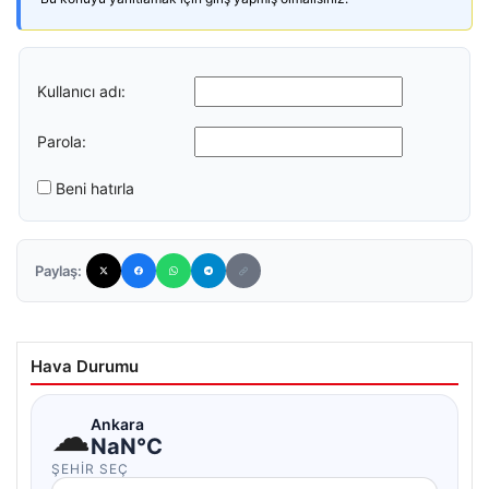
Kullanıcı adı:
Parola:
Beni hatırla
Paylaş:
Hava Durumu
☁
Ankara
NaN°C
ŞEHIR SEÇ