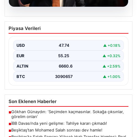
06.08.2026
İBB Davası’nda yeni gelişme: Tahliye
Piyasa Verileri
kararı çıkmadı!
USD
47.74
▲ +0.18%
EUR
55.25
▲ +0.32%
ALTIN
6660.6
▲ +2.59%
BTC
3090657
▲ +1.00%
Son Eklenen Haberler
Gökhan Günaydın: ‘Seçimden kaçmasınlar. Sokağa çıksınlar,
■
görelim onları’
İBB Davası’nda yeni gelişme: Tahliye kararı çıkmadı!
■
Beşiktaş’tan Mohamed Salah sonrası dev hamle!
■
Beşiktaş’ta Salah Sonrası Yüksek Hızlı Transfer Hamlesi: Real