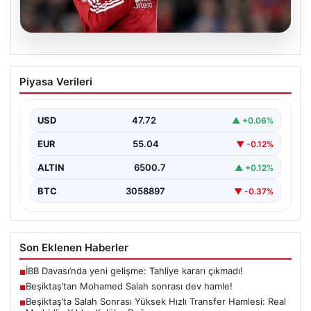
05.08.2026
Beşiktaş’tan Mohamed Salah sonrası
Piyasa Verileri
dev hamle!
USD
47.72
▲ +0.06%
EUR
55.04
▼ -0.12%
ALTIN
6500.7
▲ +0.12%
BTC
3058897
▼ -0.37%
Son Eklenen Haberler
İBB Davası’nda yeni gelişme: Tahliye kararı çıkmadı!
■
Beşiktaş’tan Mohamed Salah sonrası dev hamle!
■
Beşiktaş’ta Salah Sonrası Yüksek Hızlı Transfer Hamlesi: Real
■