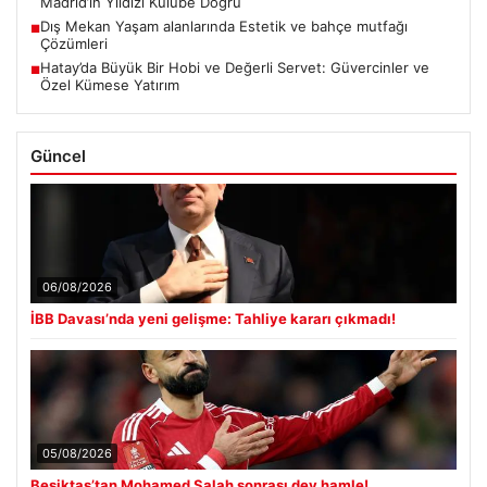
Madrid’in Yıldızı Kulübe Doğru
Dış Mekan Yaşam alanlarında Estetik ve bahçe mutfağı
■
Çözümleri
Hatay’da Büyük Bir Hobi ve Değerli Servet: Güvercinler ve
■
Özel Kümese Yatırım
Güncel
06/08/2026
İBB Davası’nda yeni gelişme: Tahliye kararı çıkmadı!
05/08/2026
Beşiktaş’tan Mohamed Salah sonrası dev hamle!