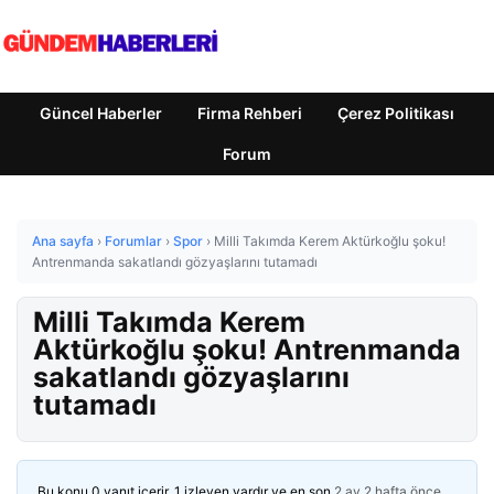
Güncel Haberler
Firma Rehberi
Çerez Politikası
Forum
Ana sayfa
›
Forumlar
›
Spor
›
Milli Takımda Kerem Aktürkoğlu şoku!
Antrenmanda sakatlandı gözyaşlarını tutamadı
Milli Takımda Kerem
Aktürkoğlu şoku! Antrenmanda
sakatlandı gözyaşlarını
tutamadı
Bu konu 0 yanıt içerir, 1 izleyen vardır ve en son
2 ay 2 hafta önce