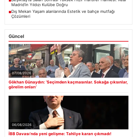
■
Madrid’in Yıldızı Kulübe Doğru
Dış Mekan Yaşam alanlarında Estetik ve bahçe mutfağı
■
Çözümleri
Güncel
07/08/2026
Gökhan Günaydın: ‘Seçimden kaçmasınlar. Sokağa çıksınlar,
görelim onları’
06/08/2026
İBB Davası’nda yeni gelişme: Tahliye kararı çıkmadı!