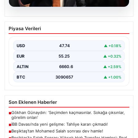
06.08.2026
İBB Davası’nda yeni gelişme: Tahliye
Piyasa Verileri
kararı çıkmadı!
USD
47.74
▲ +0.18%
EUR
55.25
▲ +0.32%
ALTIN
6660.6
▲ +2.59%
BTC
3090657
▲ +1.00%
Son Eklenen Haberler
Gökhan Günaydın: ‘Seçimden kaçmasınlar. Sokağa çıksınlar,
■
görelim onları’
İBB Davası’nda yeni gelişme: Tahliye kararı çıkmadı!
■
Beşiktaş’tan Mohamed Salah sonrası dev hamle!
■
Beşiktaş’ta Salah Sonrası Yüksek Hızlı Transfer Hamlesi: Real