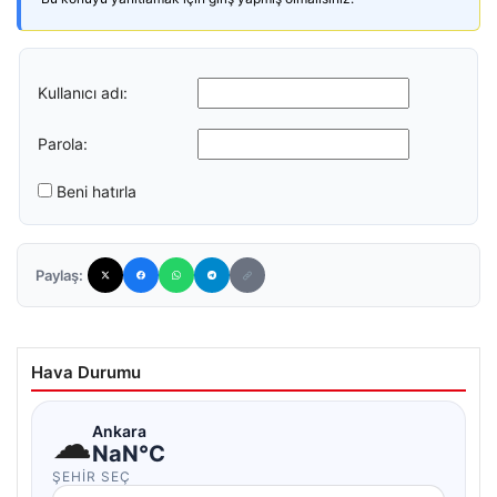
Kullanıcı adı:
Parola:
Beni hatırla
Paylaş:
Hava Durumu
☁
Ankara
NaN°C
ŞEHIR SEÇ