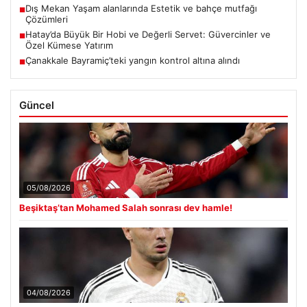
Dış Mekan Yaşam alanlarında Estetik ve bahçe mutfağı
■
Çözümleri
Hatay’da Büyük Bir Hobi ve Değerli Servet: Güvercinler ve
■
Özel Kümese Yatırım
Çanakkale Bayramiç’teki yangın kontrol altına alındı
■
Güncel
05/08/2026
Beşiktaş’tan Mohamed Salah sonrası dev hamle!
04/08/2026