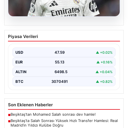
04.08.2026
Beşiktaş’ta Salah Sonrası Yüksek Hızlı
Piyasa Verileri
Transfer Hamlesi: Real Madrid’in Yıldızı
Kulübe Doğru
USD
47.59
▲ +0.02%
Yeni sezon öncesinde güçlü bir kadro kurma
çalışmalarını sürdüren Beşiktaş, Muhammed Salah’ın
EUR
55.13
▲ +0.16%
transferinden olumsuz…
ALTIN
6498.5
▲ +0.04%
BTC
3070491
▲ +0.82%
Son Eklenen Haberler
Beşiktaş’tan Mohamed Salah sonrası dev hamle!
■
Beşiktaş’ta Salah Sonrası Yüksek Hızlı Transfer Hamlesi: Real
■
Madrid’in Yıldızı Kulübe Doğru