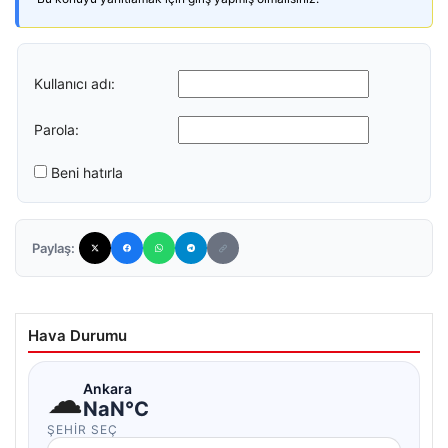
Kullanıcı adı:
Parola:
Beni hatırla
Paylaş:
Hava Durumu
☁
Ankara
NaN°C
ŞEHIR SEÇ