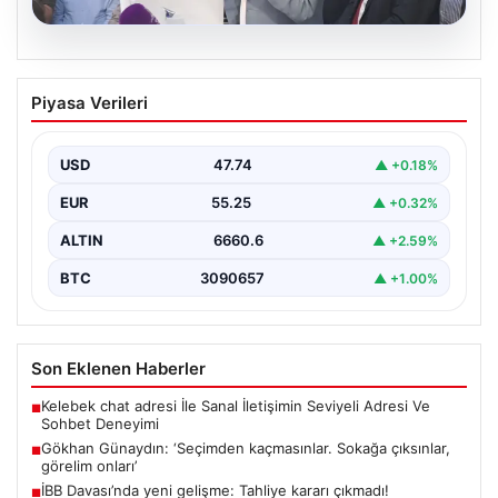
07.08.2026
Gökhan Günaydın: ‘Seçimden
Piyasa Verileri
kaçmasınlar. Sokağa çıksınlar, görelim
onları’
USD
47.74
▲ +0.18%
{"title": "Gökhan Günaydın: 'Seçimden kaçmasınlar.
Sokağa çıksınlar, görelim onları'", "content": "YENİ Parti
EUR
55.25
▲ +0.32%
Grup Başkanvekili…
ALTIN
6660.6
▲ +2.59%
BTC
3090657
▲ +1.00%
Son Eklenen Haberler
Kelebek chat adresi İle Sanal İletişimin Seviyeli Adresi Ve
■
Sohbet Deneyimi
Gökhan Günaydın: ‘Seçimden kaçmasınlar. Sokağa çıksınlar,
■
görelim onları’
İBB Davası’nda yeni gelişme: Tahliye kararı çıkmadı!
■