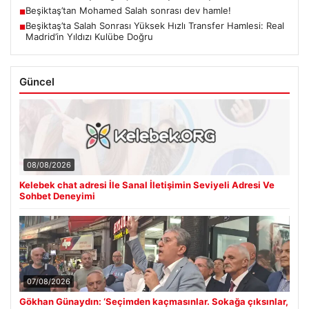
Beşiktaş’tan Mohamed Salah sonrası dev hamle!
■
Beşiktaş’ta Salah Sonrası Yüksek Hızlı Transfer Hamlesi: Real
■
Madrid’in Yıldızı Kulübe Doğru
Güncel
08/08/2026
Kelebek chat adresi İle Sanal İletişimin Seviyeli Adresi Ve
Sohbet Deneyimi
07/08/2026
Gökhan Günaydın: ‘Seçimden kaçmasınlar. Sokağa çıksınlar,