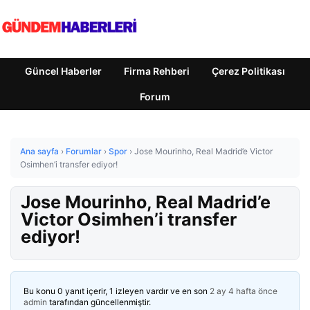
Güncel Haberler
Firma Rehberi
Çerez Politikası
Forum
Ana sayfa
›
Forumlar
›
Spor
›
Jose Mourinho, Real Madrid’e Victor
Osimhen’i transfer ediyor!
Jose Mourinho, Real Madrid’e
Victor Osimhen’i transfer
ediyor!
Bu konu 0 yanıt içerir, 1 izleyen vardır ve en son
2 ay 4 hafta önce
admin
tarafından güncellenmiştir.