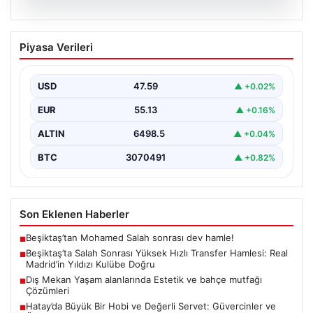
04.08.2026
Beşiktaş’ta Salah Sonrası Yüksek Hızlı
Piyasa Verileri
Transfer Hamlesi: Real Madrid’in Yıldızı
Kulübe Doğru
USD
47.59
▲ +0.02%
Yeni sezon öncesinde güçlü bir kadro kurma
çalışmalarını sürdüren Beşiktaş, Muhammed Salah’ın
EUR
55.13
▲ +0.16%
transferinden olumsuz…
ALTIN
6498.5
▲ +0.04%
BTC
3070491
▲ +0.82%
Son Eklenen Haberler
Beşiktaş’tan Mohamed Salah sonrası dev hamle!
■
Beşiktaş’ta Salah Sonrası Yüksek Hızlı Transfer Hamlesi: Real
■
Madrid’in Yıldızı Kulübe Doğru
Dış Mekan Yaşam alanlarında Estetik ve bahçe mutfağı
■
Çözümleri
Hatay’da Büyük Bir Hobi ve Değerli Servet: Güvercinler ve
■