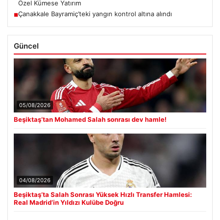
Özel Kümese Yatırım
Çanakkale Bayramiç’teki yangın kontrol altına alındı
■
Güncel
05/08/2026
Beşiktaş’tan Mohamed Salah sonrası dev hamle!
04/08/2026
Beşiktaş’ta Salah Sonrası Yüksek Hızlı Transfer Hamlesi:
Real Madrid’in Yıldızı Kulübe Doğru