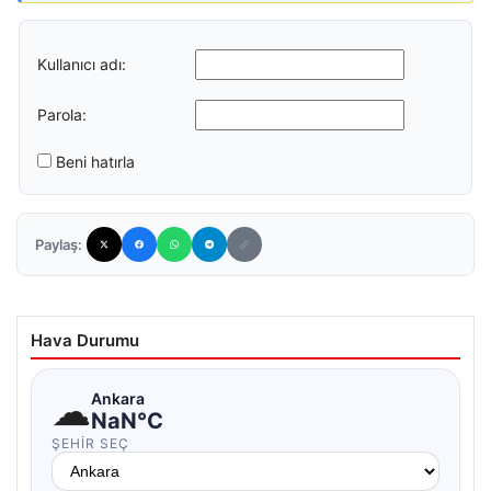
Kullanıcı adı:
Parola:
Beni hatırla
Paylaş:
Hava Durumu
☁
Ankara
NaN°C
ŞEHIR SEÇ