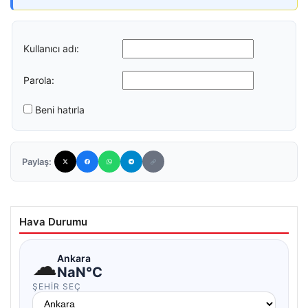
Kullanıcı adı:
Parola:
Beni hatırla
Paylaş:
Hava Durumu
☁
Ankara
NaN°C
ŞEHIR SEÇ