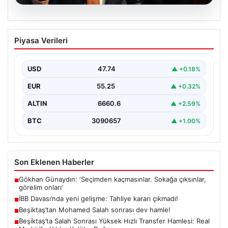
06.08.2026
İBB Davası’nda yeni gelişme: Tahliye
Piyasa Verileri
kararı çıkmadı!
USD
47.74
▲ +0.18%
EUR
55.25
▲ +0.32%
ALTIN
6660.6
▲ +2.59%
BTC
3090657
▲ +1.00%
Son Eklenen Haberler
Gökhan Günaydın: ‘Seçimden kaçmasınlar. Sokağa çıksınlar,
■
görelim onları’
İBB Davası’nda yeni gelişme: Tahliye kararı çıkmadı!
■
Beşiktaş’tan Mohamed Salah sonrası dev hamle!
■
Beşiktaş’ta Salah Sonrası Yüksek Hızlı Transfer Hamlesi: Real
■