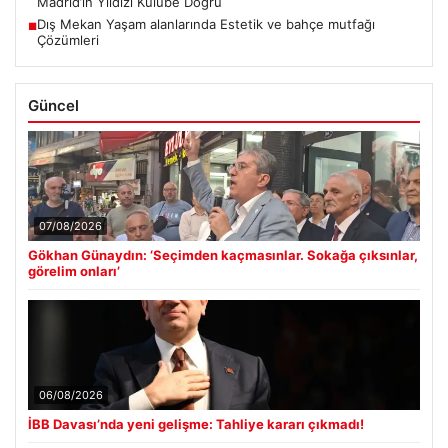
Madrid’in Yıldızı Kulübe Doğru
Dış Mekan Yaşam alanlarında Estetik ve bahçe mutfağı
■
Çözümleri
Güncel
07/08/2026
Gökhan Günaydın: ‘Seçimden kaçmasınlar. Sokağa çıksınlar,
görelim onları’
06/08/2026
İBB Davası’nda yeni gelişme: Tahliye kararı çıkmadı!