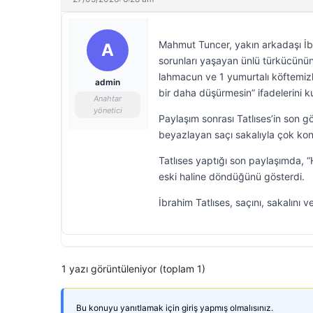
Mahmut Tuncer, yakın arkadaşı İbr
A
sorunları yaşayan ünlü türkücünü
lahmacun ve 1 yumurtalı köftemiz
admin
bir daha düşürmesin” ifadelerini ku
Anahtar
yönetici
Paylaşım sonrası Tatlıses’in son 
beyazlayan saçı sakalıyla çok ko
Tatlıses yaptığı son paylaşımda,
eski haline döndüğünü gösterdi.
İbrahim Tatlıses, saçını, sakalını ve
1 yazı görüntüleniyor (toplam 1)
Bu konuyu yanıtlamak için giriş yapmış olmalısınız.