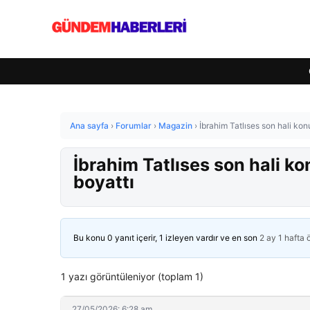
Ana sayfa
›
Forumlar
›
Magazin
›
İbrahim Tatlıses son hali kon
İbrahim Tatlıses son hali ko
boyattı
Bu konu 0 yanıt içerir, 1 izleyen vardır ve en son
2 ay 1 hafta
1 yazı görüntüleniyor (toplam 1)
27/05/2026: 6:28 am