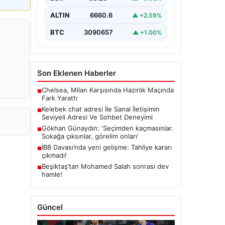
bir biçimde irtibat kurması kritik bir
değer barındırmaktadır. Güncel
ALTIN
6660.6
▲ +2.59%
olarak…
BTC
3090657
▲ +1.00%
Son Eklenen Haberler
Chelsea, Milan Karşısında Hazırlık Maçında
■
Fark Yarattı
Kelebek chat adresi İle Sanal İletişimin
■
Seviyeli Adresi Ve Sohbet Deneyimi
Gökhan Günaydın: ‘Seçimden kaçmasınlar.
■
Sokağa çıksınlar, görelim onları’
İBB Davası’nda yeni gelişme: Tahliye kararı
■
çıkmadı!
Beşiktaş’tan Mohamed Salah sonrası dev
■
hamle!
Güncel