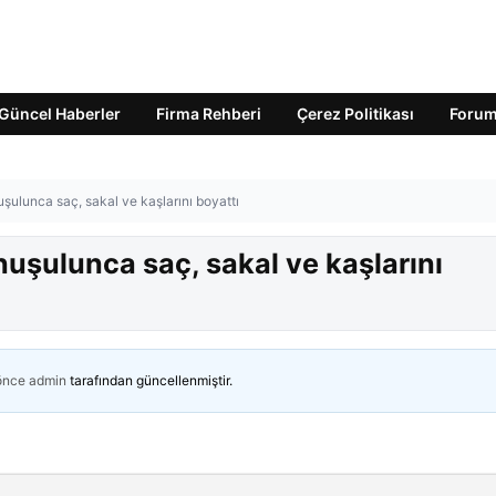
Güncel Haberler
Firma Rehberi
Çerez Politikası
Foru
uşulunca saç, sakal ve kaşlarını boyattı
nuşulunca saç, sakal ve kaşlarını
 önce
admin
tarafından güncellenmiştir.