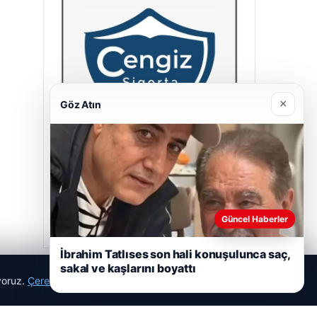
×
Göz Atın
Cengiz Sigorta
23/06/2026
Güncel Haberler
İbrahim Tatlıses son hali konuşulunca saç,
sakal ve kaşlarını boyattı
ıyoruz.
Çerez Politikamız
Reddet
Kabul Et