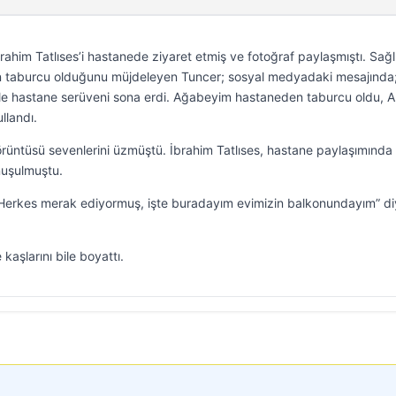
ahim Tatlıses’i hastanede ziyaret etmiş ve fotoğraf paylaşmıştı. Sağl
n taburcu olduğunu müjdeleyen Tuncer; sosyal medyadaki mesajında
le hastane serüveni sona erdi. Ağabeyim hastaneden taburcu oldu, A
llandı.
görüntüsü sevenlerini üzmüştü. İbrahim Tatlıses, hastane paylaşımında
nuşulmuştu.
 “Herkes merak ediyormuş, işte buradayım evimizin balkonundayım” d
 kaşlarını bile boyattı.