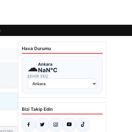
m
Hava Durumu
☁
Ankara
NaN°C
ŞEHIR SEÇ
Bizi Takip Edin
#22763