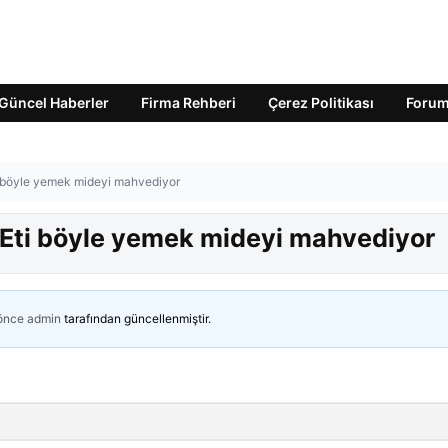
Güncel Haberler
Firma Rehberi
Çerez Politikası
Foru
ti böyle yemek mideyi mahvediyor
! Eti böyle yemek mideyi mahvediyor
 önce
admin
tarafından güncellenmiştir.