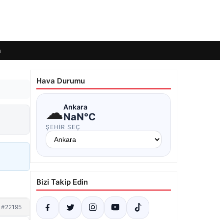
m
Hava Durumu
☁
Ankara
NaN°C
ŞEHIR SEÇ
Bizi Takip Edin
#22195