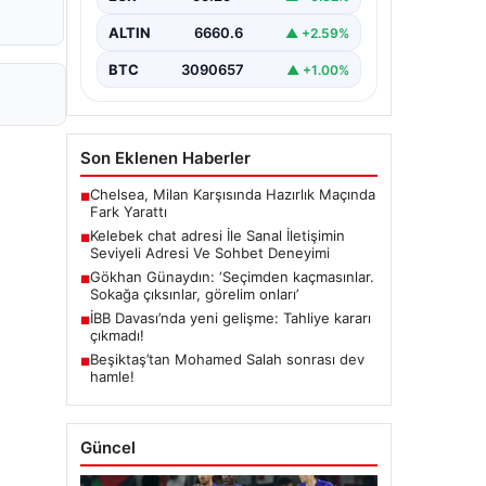
bir biçimde irtibat kurması kritik bir
değer barındırmaktadır. Güncel
ALTIN
6660.6
▲ +2.59%
olarak…
BTC
3090657
▲ +1.00%
Son Eklenen Haberler
Chelsea, Milan Karşısında Hazırlık Maçında
■
Fark Yarattı
Kelebek chat adresi İle Sanal İletişimin
■
Seviyeli Adresi Ve Sohbet Deneyimi
Gökhan Günaydın: ‘Seçimden kaçmasınlar.
■
Sokağa çıksınlar, görelim onları’
İBB Davası’nda yeni gelişme: Tahliye kararı
■
çıkmadı!
Beşiktaş’tan Mohamed Salah sonrası dev
■
hamle!
Güncel