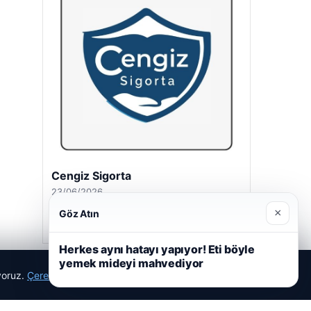
Cengiz Sigorta
23/06/2026
×
Göz Atın
Herkes aynı hatayı yapıyor! Eti böyle
yemek mideyi mahvediyor
ıyoruz.
Çerez Politikamız
Reddet
Kabul Et