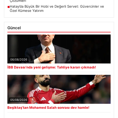
Çözümleri
Hatay’da Büyük Bir Hobi ve Değerli Servet: Güvercinler ve
■
Özel Kümese Yatırım
Güncel
06/08/2026
İBB Davası’nda yeni gelişme: Tahliye kararı çıkmadı!
05/08/2026
Beşiktaş’tan Mohamed Salah sonrası dev hamle!