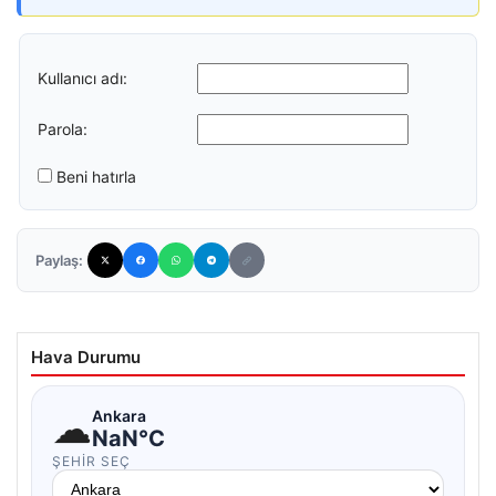
Kullanıcı adı:
Parola:
Beni hatırla
Paylaş:
Hava Durumu
☁
Ankara
NaN°C
ŞEHIR SEÇ