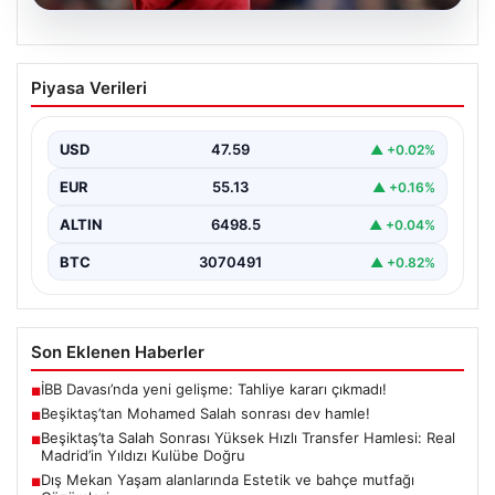
05.08.2026
Beşiktaş’tan Mohamed Salah sonrası
Piyasa Verileri
dev hamle!
USD
47.59
▲ +0.02%
EUR
55.13
▲ +0.16%
ALTIN
6498.5
▲ +0.04%
BTC
3070491
▲ +0.82%
Son Eklenen Haberler
İBB Davası’nda yeni gelişme: Tahliye kararı çıkmadı!
■
Beşiktaş’tan Mohamed Salah sonrası dev hamle!
■
Beşiktaş’ta Salah Sonrası Yüksek Hızlı Transfer Hamlesi: Real
■
Madrid’in Yıldızı Kulübe Doğru
Dış Mekan Yaşam alanlarında Estetik ve bahçe mutfağı
■