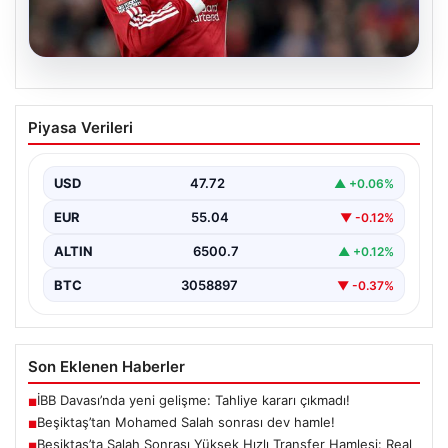
05.08.2026
Beşiktaş’tan Mohamed Salah sonrası
Piyasa Verileri
dev hamle!
USD
47.72
▲ +0.06%
EUR
55.04
▼ -0.12%
ALTIN
6500.7
▲ +0.12%
BTC
3058897
▼ -0.37%
Son Eklenen Haberler
İBB Davası’nda yeni gelişme: Tahliye kararı çıkmadı!
■
Beşiktaş’tan Mohamed Salah sonrası dev hamle!
■
Beşiktaş’ta Salah Sonrası Yüksek Hızlı Transfer Hamlesi: Real
■