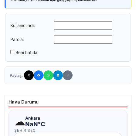
Kullanıcı adı:
Parola:
Beni hatırla
Paylaş:
Hava Durumu
☁
Ankara
NaN°C
ŞEHIR SEÇ