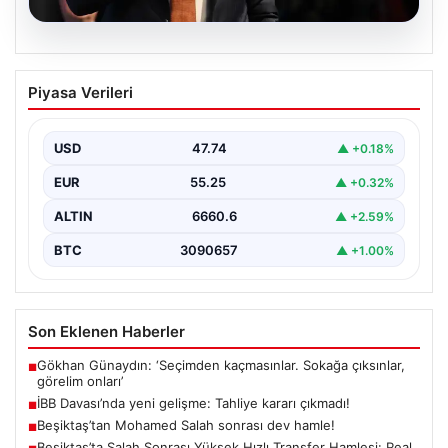
06.08.2026
İBB Davası’nda yeni gelişme: Tahliye
Piyasa Verileri
kararı çıkmadı!
USD
47.74
▲ +0.18%
EUR
55.25
▲ +0.32%
ALTIN
6660.6
▲ +2.59%
BTC
3090657
▲ +1.00%
Son Eklenen Haberler
Gökhan Günaydın: ‘Seçimden kaçmasınlar. Sokağa çıksınlar,
■
görelim onları’
İBB Davası’nda yeni gelişme: Tahliye kararı çıkmadı!
■
Beşiktaş’tan Mohamed Salah sonrası dev hamle!
■
Beşiktaş’ta Salah Sonrası Yüksek Hızlı Transfer Hamlesi: Real