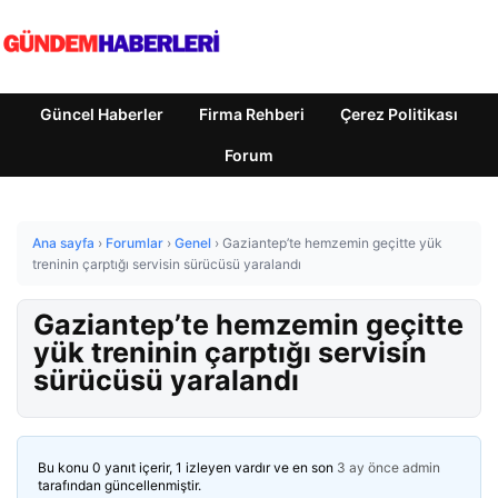
Güncel Haberler
Firma Rehberi
Çerez Politikası
Forum
Ana sayfa
›
Forumlar
›
Genel
›
Gaziantep’te hemzemin geçitte yük
treninin çarptığı servisin sürücüsü yaralandı
Gaziantep’te hemzemin geçitte
yük treninin çarptığı servisin
sürücüsü yaralandı
Bu konu 0 yanıt içerir, 1 izleyen vardır ve en son
3 ay önce
admin
tarafından güncellenmiştir.