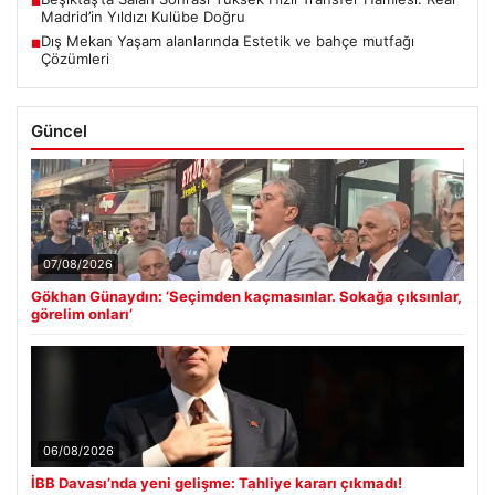
■
Madrid’in Yıldızı Kulübe Doğru
Dış Mekan Yaşam alanlarında Estetik ve bahçe mutfağı
■
Çözümleri
Güncel
07/08/2026
Gökhan Günaydın: ‘Seçimden kaçmasınlar. Sokağa çıksınlar,
görelim onları’
06/08/2026
İBB Davası’nda yeni gelişme: Tahliye kararı çıkmadı!