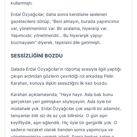
kullanmıştı.
Erdal Özyağcılar, daha sonra kendisine seslenen
gazetecilere dönüp, “Beni almayın, burada yapımcımız
var, yönetmenimiz var. Bir sıralama, hiyerarşi var.
Yapımcıdır, yönetmendir… Bu hiyerarşik yapıyı
bozmayalım” diyerek, tepkisini dile getirmişti.
SESSİZLİĞİNİ BOZDU
Galada Erdal Özyağcılar’ın röportaj sırasıyla ilgili yaptığı
çıkışın ardından gözlerin çevrildiği rol arkadaşı Pelin
Karahan, konuya ilişkin sessizliğini ilk kez bozdu.
Karahan açıklamasında, “Hayır hayır. Asla bak bunu
gerçekten yeri gelmişken söyleyeyim. Asla öyle bir
müdahale yok. Erdal Özyağcılar çok esprili bir adamdır,
tanıyanlar bilir siz de az çok bilirsiniz. O gün aşırı
keyifliydik, aşırı eğlendik. Hiç öyle bir gerginlik yok. O
sadece nezaket olarak benden sonra yapımcıya ve
yönetmenimize vermek istedi. Sonra herkes zaten o