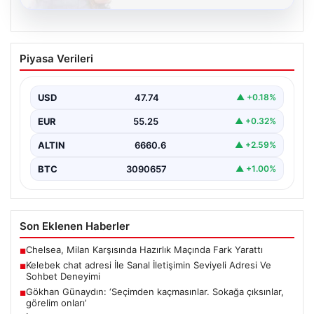
08.08.2026
Kelebek chat adresi İle Sanal İletişimin
Piyasa Verileri
Seviyeli Adresi Ve Sohbet Deneyimi
Sanal dünyasında bireylerin seviyeli bir biçimde irtibat
kurması kritik bir değer barındırmaktadır. Güncel
USD
47.74
▲ +0.18%
olarak…
EUR
55.25
▲ +0.32%
ALTIN
6660.6
▲ +2.59%
BTC
3090657
▲ +1.00%
Son Eklenen Haberler
Chelsea, Milan Karşısında Hazırlık Maçında Fark Yarattı
■
Kelebek chat adresi İle Sanal İletişimin Seviyeli Adresi Ve
■
Sohbet Deneyimi
Gökhan Günaydın: ‘Seçimden kaçmasınlar. Sokağa çıksınlar,
■
görelim onları’