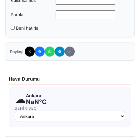
Kullanıcı adı:
Parola:
Beni hatırla
Paylaş:
Hava Durumu
☁
Ankara
NaN°C
ŞEHIR SEÇ