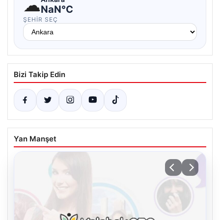
☁
NaN°C
ŞEHIR SEÇ
Bizi Takip Edin
Yan Manşet