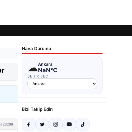
m
Hava Durumu
☁
Ankara
or
NaN°C
ŞEHIR SEÇ
Bizi Takip Edin
#26288