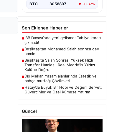
BTC
3058897
▼ -0.37%
Son Eklenen Haberler
İBB Davası’nda yeni gelişme: Tahliye kararı
■
çıkmadı!
Beşiktaş’tan Mohamed Salah sonrası dev
■
hamle!
Beşiktaş’ta Salah Sonrası Yüksek Hızlı
■
Transfer Hamlesi: Real Madrid’in Yıldızı
Kulübe Doğru
Dış Mekan Yaşam alanlarında Estetik ve
■
bahçe mutfağı Çözümleri
Hatay’da Büyük Bir Hobi ve Değerli Servet:
■
Güvercinler ve Özel Kümese Yatırım
Güncel