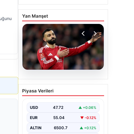
Yan Manşet
rduğunu
05.08.2026
Beşiktaş’tan Mohamed
Piyasa Verileri
Salah sonrası dev hamle!
USD
47.72
▲ +0.06%
EUR
55.04
▼ -0.12%
ALTIN
6500.7
▲ +0.12%