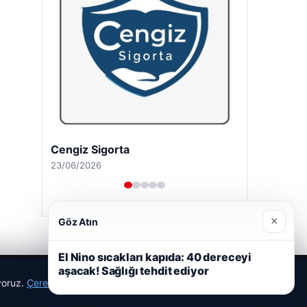
Cengiz Sigorta
23/06/2026
×
Göz Atın
El Nino sıcakları kapıda: 40 dereceyi
aşacak! Sağlığı tehdit ediyor
ıyoruz.
Çerez Politikamız
Reddet
Kabul Et