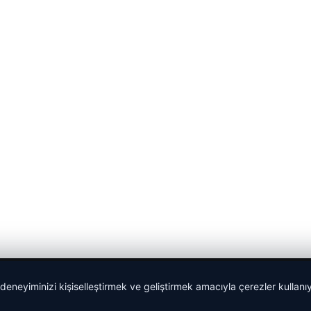
 deneyiminizi kişiselleştirmek ve geliştirmek amacıyla çerezler kullan
malta dil okulları
|
lemagrup.com.tr