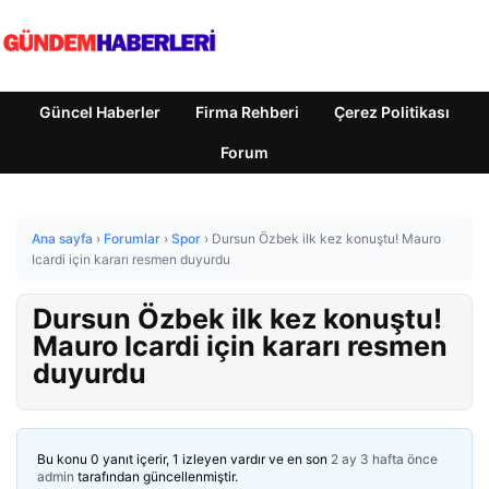
Güncel Haberler
Firma Rehberi
Çerez Politikası
Forum
Ana sayfa
›
Forumlar
›
Spor
›
Dursun Özbek ilk kez konuştu! Mauro
Icardi için kararı resmen duyurdu
Dursun Özbek ilk kez konuştu!
Mauro Icardi için kararı resmen
duyurdu
Bu konu 0 yanıt içerir, 1 izleyen vardır ve en son
2 ay 3 hafta önce
admin
tarafından güncellenmiştir.