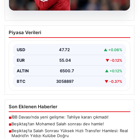
05.08.2026
Beşiktaş’tan Mohamed Salah sonrası
Piyasa Verileri
dev hamle!
USD
47.72
▲ +0.06%
EUR
55.04
▼ -0.12%
ALTIN
6500.7
▲ +0.12%
BTC
3058897
▼ -0.37%
Son Eklenen Haberler
İBB Davası’nda yeni gelişme: Tahliye kararı çıkmadı!
■
Beşiktaş’tan Mohamed Salah sonrası dev hamle!
■
Beşiktaş’ta Salah Sonrası Yüksek Hızlı Transfer Hamlesi: Real
■
Madrid’in Yıldızı Kulübe Doğru