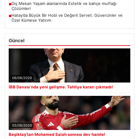
Dış Mekan Yaşam alanlarında Estetik ve bahçe mutfağı
■
Çözümleri
Hatay’da Büyük Bir Hobi ve Değerli Servet: Güvercinler ve
■
Özel Kümese Yatırım
Güncel
06/08/2026
İBB Davası’nda yeni gelişme: Tahliye kararı çıkmadı!
05/08/2026
Beşiktaş’tan Mohamed Salah sonrası dev hamle!