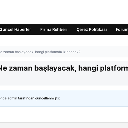
Güncel Haberler
Firma Rehberi
Çerez Politikası
Foru
 Ne zaman başlayacak, hangi platformda izlenecek?
: Ne zaman başlayacak, hangi platfo
 önce
admin
tarafından güncellenmiştir.