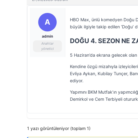
HBO Max, ünlü komedyen Doğu Demi
A
büyük ilgiyle takip edilen ‘Doğu’ 
admin
DOĞU 4. SEZON NE 
Anahtar
yönetici
5 Haziran’da ekrana gelecek olan 
Kendine özgü mizahıyla izleyicile
Evliya Aykan, Kubilay Tunçer, 
ediyor.
Yapımını BKM Mutfak’ın yapımcılı
Demirkol ve Cem Terbiyeli oturur
1 yazı görüntüleniyor (toplam 1)