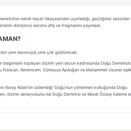
rkol’un kendi hayat hikayesinden uyarladığı, geçtiğimiz sezonları
dizisinin dördüncü sezonu afiş ve fragmanını yayınladı.
ZAMAN?
dizi yeni sezonuyla yine çok güldürecek.
rin beğenisini toplayan dizinin yeni sezon kadrosunda Doğu Demirkol’
Banu Fotocan, Keremcem, Sümeyye Aydoğan ve Muhammet Uzuner eşli
ğını Koray Köse’nin üstlendiği ‘Doğu’nun yönetmen koltuğunda Doğu
ken, dizinin senaryosunu ise Doğu Demirkol ve Murat Özsoy kaleme al