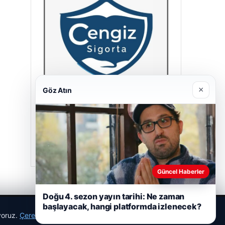
×
Göz Atın
Cengiz Sigorta
23/06/2026
Güncel Haberler
Doğu 4. sezon yayın tarihi: Ne zaman
başlayacak, hangi platformda izlenecek?
ıyoruz.
Çerez Politikamız
Reddet
Kabul Et