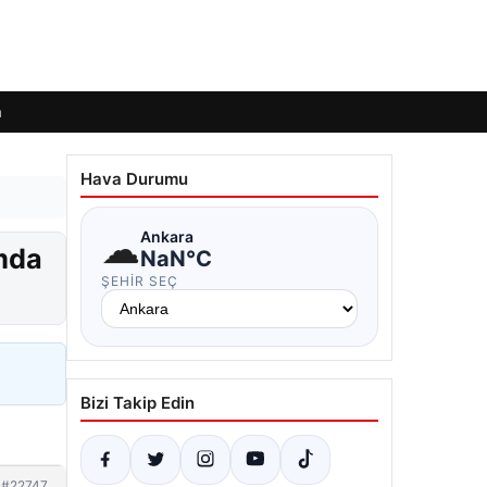
m
Hava Durumu
☁
Ankara
rmda
NaN°C
ŞEHIR SEÇ
Bizi Takip Edin
#22747