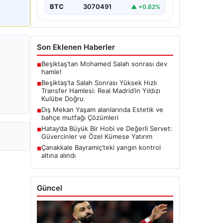
BTC
3070491
▲ +0.82%
Son Eklenen Haberler
Beşiktaş’tan Mohamed Salah sonrası dev
■
hamle!
Beşiktaş’ta Salah Sonrası Yüksek Hızlı
■
Transfer Hamlesi: Real Madrid’in Yıldızı
Kulübe Doğru
Dış Mekan Yaşam alanlarında Estetik ve
■
bahçe mutfağı Çözümleri
Hatay’da Büyük Bir Hobi ve Değerli Servet:
■
Güvercinler ve Özel Kümese Yatırım
Çanakkale Bayramiç’teki yangın kontrol
■
altına alındı
Güncel