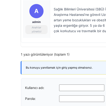
Sağlık Bilimleri Üniversitesi (SBÜ)
A
Araştırma Hastanesi’ne görevli U
artan yeme bozuklukları ve obezit
admin
yaşta ergenliğe giriyor. 5 ya da 6
Anahtar
çok korkutucu ve travmatik bir dur
yönetici
1 yazı görüntüleniyor (toplam 1)
Bu konuyu yanıtlamak için giriş yapmış olmalısınız.
Kullanıcı adı:
Parola: