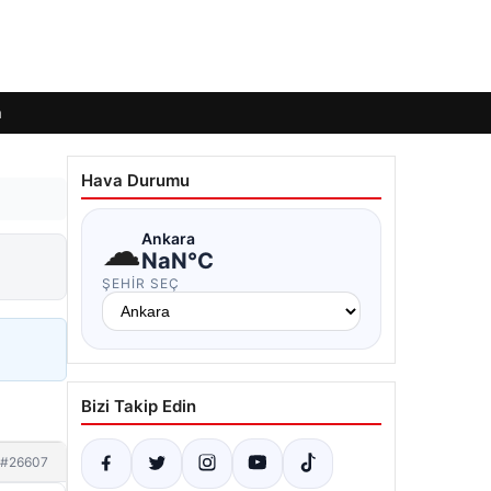
m
Hava Durumu
☁
Ankara
NaN°C
ŞEHIR SEÇ
Bizi Takip Edin
#26607