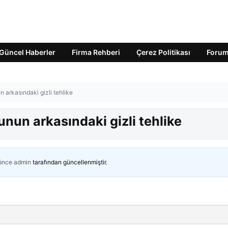
Güncel Haberler
Firma Rehberi
Çerez Politikası
Foru
arkasındaki gizli tehlike
un arkasındaki gizli tehlike
 önce
admin
tarafından güncellenmiştir.