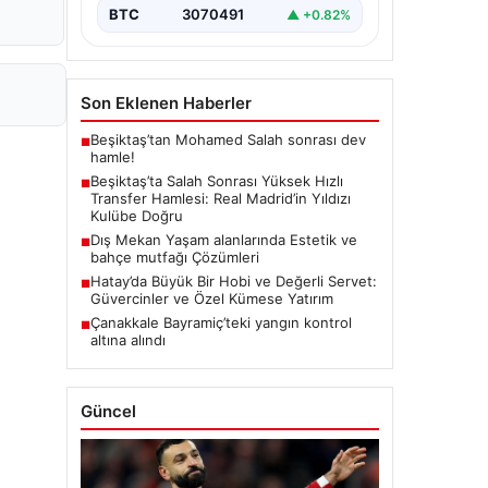
BTC
3070491
▲ +0.82%
Son Eklenen Haberler
Beşiktaş’tan Mohamed Salah sonrası dev
■
hamle!
Beşiktaş’ta Salah Sonrası Yüksek Hızlı
■
Transfer Hamlesi: Real Madrid’in Yıldızı
Kulübe Doğru
Dış Mekan Yaşam alanlarında Estetik ve
■
bahçe mutfağı Çözümleri
Hatay’da Büyük Bir Hobi ve Değerli Servet:
■
Güvercinler ve Özel Kümese Yatırım
Çanakkale Bayramiç’teki yangın kontrol
■
altına alındı
Güncel