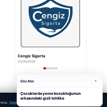
Cengiz Sigorta
23/06/2026
×
Göz Atın
Çocuklarda yeme bozukluğunun
arkasındaki gizli tehlike
ıyoruz.
Çerez Politikamız
Reddet
Kabul Et