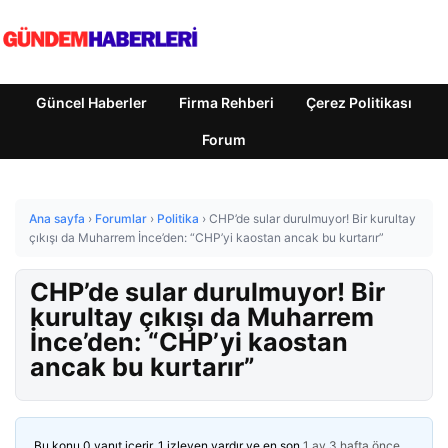
Güncel Haberler
Firma Rehberi
Çerez Politikası
Forum
Ana sayfa
›
Forumlar
›
Politika
›
CHP’de sular durulmuyor! Bir kurultay
çıkışı da Muharrem İnce’den: “CHP’yi kaostan ancak bu kurtarır”
CHP’de sular durulmuyor! Bir
kurultay çıkışı da Muharrem
İnce’den: “CHP’yi kaostan
ancak bu kurtarır”
Bu konu 0 yanıt içerir, 1 izleyen vardır ve en son
1 ay 3 hafta önce