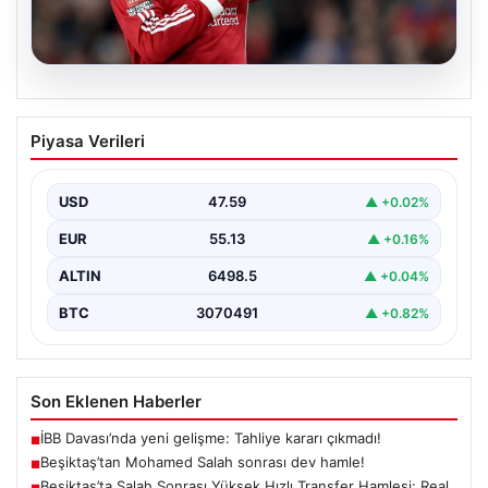
05.08.2026
Beşiktaş’tan Mohamed Salah sonrası
Piyasa Verileri
dev hamle!
USD
47.59
▲ +0.02%
EUR
55.13
▲ +0.16%
ALTIN
6498.5
▲ +0.04%
BTC
3070491
▲ +0.82%
Son Eklenen Haberler
İBB Davası’nda yeni gelişme: Tahliye kararı çıkmadı!
■
Beşiktaş’tan Mohamed Salah sonrası dev hamle!
■
Beşiktaş’ta Salah Sonrası Yüksek Hızlı Transfer Hamlesi: Real