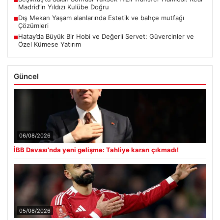
■
Madrid’in Yıldızı Kulübe Doğru
Dış Mekan Yaşam alanlarında Estetik ve bahçe mutfağı
■
Çözümleri
Hatay’da Büyük Bir Hobi ve Değerli Servet: Güvercinler ve
■
Özel Kümese Yatırım
Güncel
06/08/2026
İBB Davası’nda yeni gelişme: Tahliye kararı çıkmadı!
05/08/2026