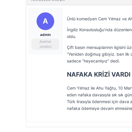
Ünlü komedyen Cem Yılmaz ve Ahu Y
A
İngiliz Konsolosluğu’nda düzenlene
admin
oldu.
Anahtar
yönetici
Çift basın mensuplarının ilgisini 
“Yeniden doğmuş gibiyiz. ben ilk 
sadece “heyecanlıyız” dedi.
NAFAKA KRİZİ VARDI
Cem Yılmaz ile Ahu Yağtu, 10 Mar
eden nafaka davasıyla sık sık gün
Türk lirasıyla ödenmesi için dava
nafaka ödemeye devam etmesine 