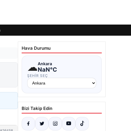
m
Hava Durumu
☁
Ankara
NaN°C
ŞEHIR SEÇ
Bizi Takip Edin
#26458