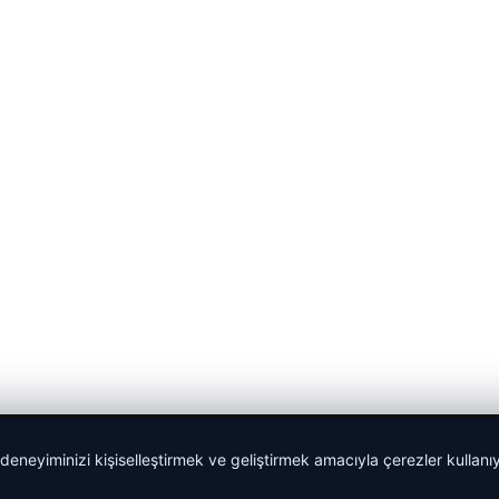
 deneyiminizi kişiselleştirmek ve geliştirmek amacıyla çerezler kullan
malta dil okulları
|
lemagrup.com.tr