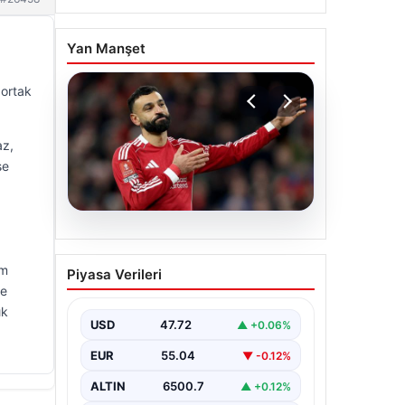
Yan Manşet
 ortak
az,
se
05.08.2026
Beşiktaş’tan Mohamed
am
Piyasa Verileri
Salah sonrası dev hamle!
ve
ık
USD
47.72
▲ +0.06%
EUR
55.04
▼ -0.12%
ALTIN
6500.7
▲ +0.12%