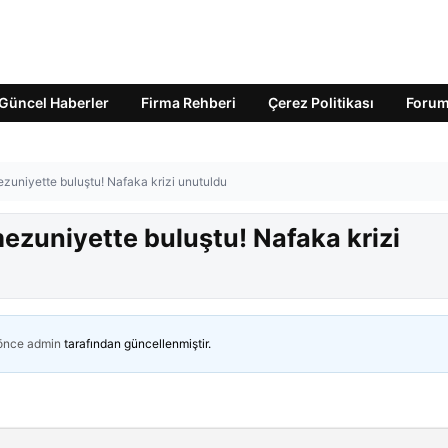
Güncel Haberler
Firma Rehberi
Çerez Politikası
Foru
uniyette buluştu! Nafaka krizi unutuldu
zuniyette buluştu! Nafaka krizi
 önce
admin
tarafından güncellenmiştir.