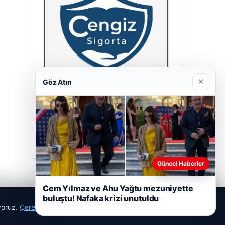
×
Göz Atın
Cengiz Sigorta
23/06/2026
Güncel Haberler
Cem Yılmaz ve Ahu Yağtu mezuniyette
buluştu! Nafaka krizi unutuldu
ıyoruz.
Çerez Politikamız
Reddet
Kabul Et