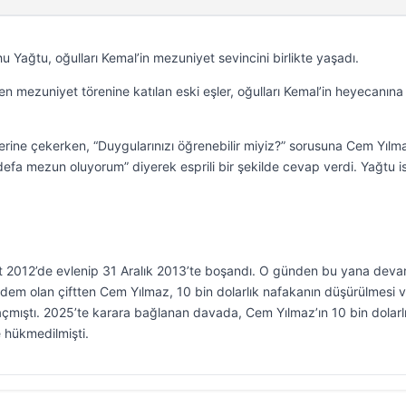
ağtu, oğulları Kemal’in mezuniyet sevincini birlikte yaşadı.
n mezuniyet törenine katılan eski eşler, oğulları Kemal’in heyecanına
üzerine çekerken, “Duygularınızı öğrenebilir miyiz?” sorusuna Cem Yılm
defa mezun oluyorum” diyerek esprili bir şekilde cevap verdi. Yağtu i
t 2012’de evlenip 31 Aralık 2013’te boşandı. O günden bu yana dev
dem olan çiftten Cem Yılmaz, 10 bin dolarlık nafakanın düşürülmesi 
 açmıştı. 2025’te karara bağlanan davada, Cem Yılmaz’ın 10 bin dolarl
hükmedilmişti.