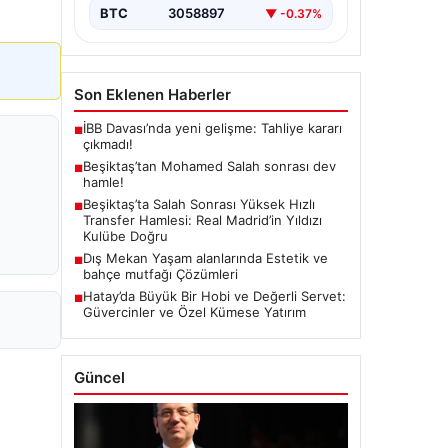
BTC
3058897
▼ -0.37%
Son Eklenen Haberler
İBB Davası’nda yeni gelişme: Tahliye kararı
■
çıkmadı!
Beşiktaş’tan Mohamed Salah sonrası dev
■
hamle!
Beşiktaş’ta Salah Sonrası Yüksek Hızlı
■
Transfer Hamlesi: Real Madrid’in Yıldızı
Kulübe Doğru
Dış Mekan Yaşam alanlarında Estetik ve
■
bahçe mutfağı Çözümleri
Hatay’da Büyük Bir Hobi ve Değerli Servet:
■
Güvercinler ve Özel Kümese Yatırım
Güncel