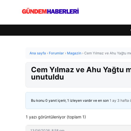
Ana sayfa
›
Forumlar
›
Magazin
›
Cem Yılmaz ve Ahu Yağtu mez
Cem Yılmaz ve Ahu Yağtu me
unutuldu
Bu konu 0 yanıt içerir, 1 izleyen vardır ve en son
1 ay 3 hafta
1 yazı görüntüleniyor (toplam 1)
13/06/2026: 8:58 pm