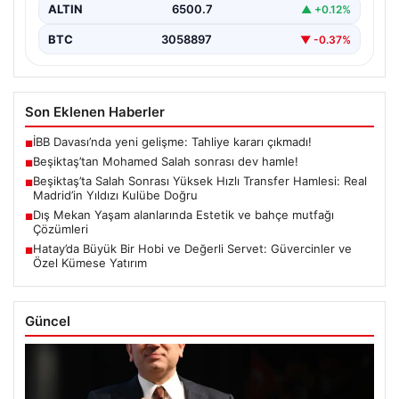
ALTIN
6500.7
▲ +0.12%
BTC
3058897
▼ -0.37%
Son Eklenen Haberler
İBB Davası’nda yeni gelişme: Tahliye kararı çıkmadı!
■
Beşiktaş’tan Mohamed Salah sonrası dev hamle!
■
Beşiktaş’ta Salah Sonrası Yüksek Hızlı Transfer Hamlesi: Real
■
Madrid’in Yıldızı Kulübe Doğru
Dış Mekan Yaşam alanlarında Estetik ve bahçe mutfağı
■
Çözümleri
Hatay’da Büyük Bir Hobi ve Değerli Servet: Güvercinler ve
■
Özel Kümese Yatırım
Güncel