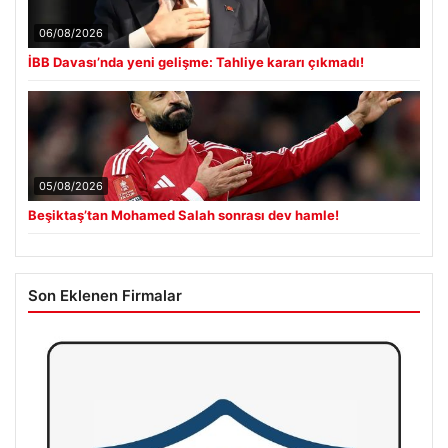
06/08/2026
İBB Davası’nda yeni gelişme: Tahliye kararı çıkmadı!
05/08/2026
Beşiktaş’tan Mohamed Salah sonrası dev hamle!
Son Eklenen Firmalar