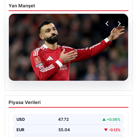
Yan Manşet
05.08.2026
Beşiktaş’tan Mohamed Salah sonrası
Piyasa Verileri
dev hamle!
USD
47.72
▲ +0.06%
EUR
55.04
▼ -0.12%