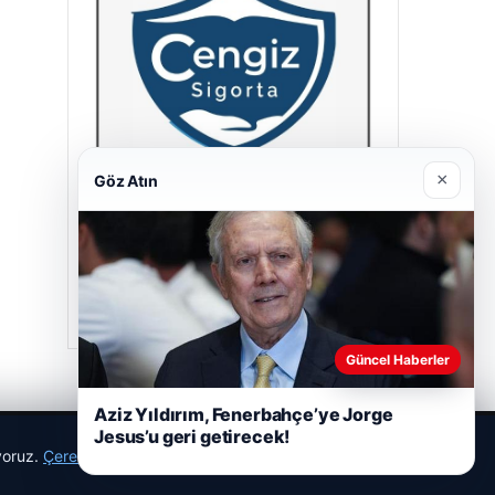
×
Göz Atın
Cengiz Sigorta
23/06/2026
Güncel Haberler
Aziz Yıldırım, Fenerbahçe’ye Jorge
Jesus’u geri getirecek!
ıyoruz.
Çerez Politikamız
Reddet
Kabul Et