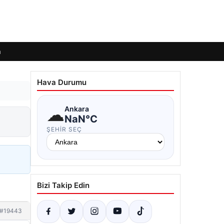
m
Hava Durumu
☁
Ankara
NaN°C
ŞEHIR SEÇ
Bizi Takip Edin
#19443