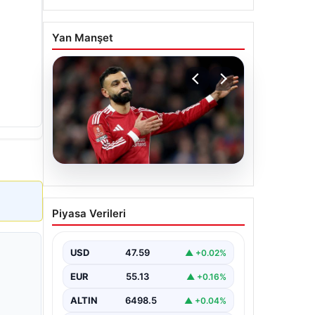
Yan Manşet
05.08.2026
Beşiktaş’tan Mohamed
Piyasa Verileri
Salah sonrası dev hamle!
USD
47.59
▲ +0.02%
EUR
55.13
▲ +0.16%
ALTIN
6498.5
▲ +0.04%