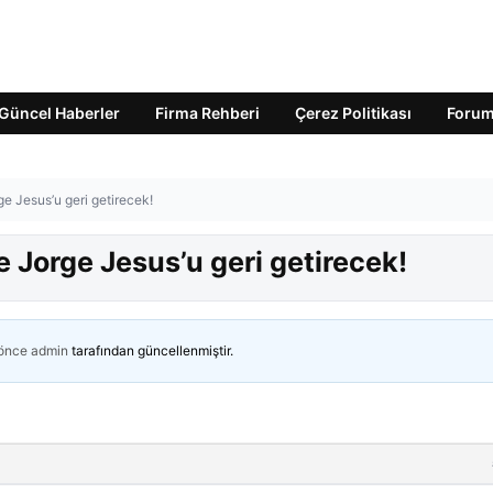
Güncel Haberler
Firma Rehberi
Çerez Politikası
Foru
ge Jesus’u geri getirecek!
e Jorge Jesus’u geri getirecek!
 önce
admin
tarafından güncellenmiştir.