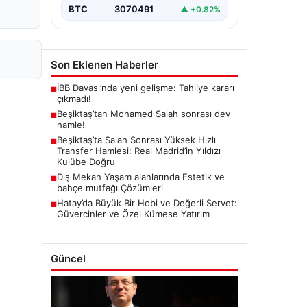
BTC
3070491
▲ +0.82%
Son Eklenen Haberler
İBB Davası’nda yeni gelişme: Tahliye kararı
■
çıkmadı!
Beşiktaş’tan Mohamed Salah sonrası dev
■
hamle!
Beşiktaş’ta Salah Sonrası Yüksek Hızlı
■
Transfer Hamlesi: Real Madrid’in Yıldızı
Kulübe Doğru
Dış Mekan Yaşam alanlarında Estetik ve
■
bahçe mutfağı Çözümleri
Hatay’da Büyük Bir Hobi ve Değerli Servet:
■
Güvercinler ve Özel Kümese Yatırım
Güncel