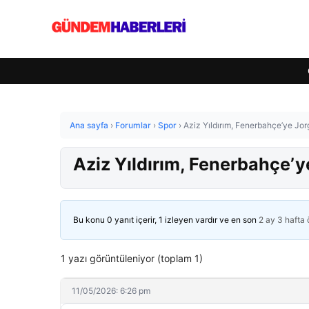
Ana sayfa
›
Forumlar
›
Spor
›
Aziz Yıldırım, Fenerbahçe’ye Jor
Aziz Yıldırım, Fenerbahçe’y
Bu konu 0 yanıt içerir, 1 izleyen vardır ve en son
2 ay 3 hafta
1 yazı görüntüleniyor (toplam 1)
11/05/2026: 6:26 pm