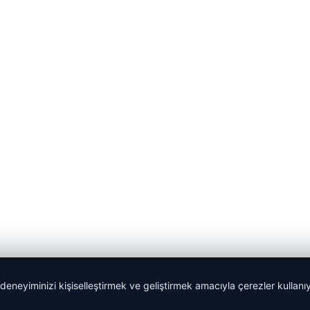
 deneyiminizi kişiselleştirmek ve geliştirmek amacıyla çerezler kullan
malta dil okulları
|
lemagrup.com.tr