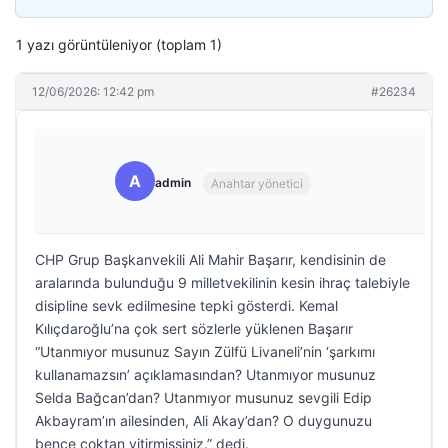
1 yazı görüntüleniyor (toplam 1)
12/06/2026: 12:42 pm
#26234
A
admin
Anahtar yönetici
CHP Grup Başkanvekili Ali Mahir Başarır, kendisinin de
aralarında bulunduğu 9 milletvekilinin kesin ihraç talebiyle
disipline sevk edilmesine tepki gösterdi. Kemal
Kılıçdaroğlu’na çok sert sözlerle yüklenen Başarır
“Utanmıyor musunuz Sayın Zülfü Livaneli’nin ‘şarkımı
kullanamazsın’ açıklamasından? Utanmıyor musunuz
Selda Bağcan’dan? Utanmıyor musunuz sevgili Edip
Akbayram’ın ailesinden, Ali Akay’dan? O duygunuzu
bence çoktan yitirmişsiniz.” dedi.