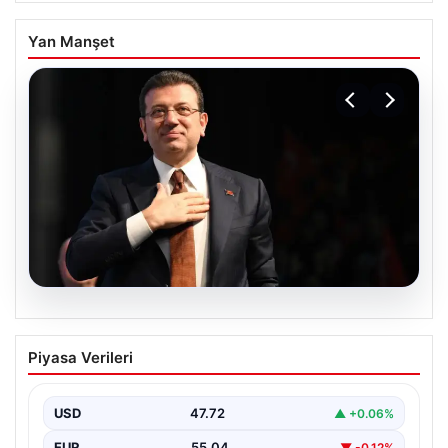
Yan Manşet
06.08.2026
İBB Davası’nda yeni gelişme: Tahliye
Piyasa Verileri
kararı çıkmadı!
USD
47.72
▲ +0.06%
EUR
55.04
▼ -0.12%