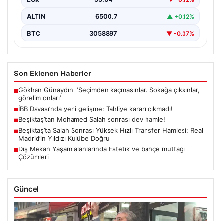
ALTIN
6500.7
▲ +0.12%
BTC
3058897
▼ -0.37%
Son Eklenen Haberler
Gökhan Günaydın: ‘Seçimden kaçmasınlar. Sokağa çıksınlar,
■
görelim onları’
İBB Davası’nda yeni gelişme: Tahliye kararı çıkmadı!
■
Beşiktaş’tan Mohamed Salah sonrası dev hamle!
■
Beşiktaş’ta Salah Sonrası Yüksek Hızlı Transfer Hamlesi: Real
■
Madrid’in Yıldızı Kulübe Doğru
Dış Mekan Yaşam alanlarında Estetik ve bahçe mutfağı
■
Çözümleri
Güncel