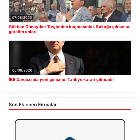
07/08/2026
Gökhan Günaydın: ‘Seçimden kaçmasınlar. Sokağa çıksınlar,
görelim onları’
06/08/2026
İBB Davası’nda yeni gelişme: Tahliye kararı çıkmadı!
Son Eklenen Firmalar