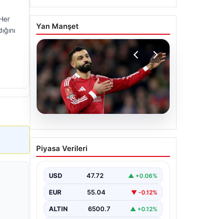
Her
Yan Manşet
dığını
05.08.2026
Beşiktaş’tan Mohamed
Piyasa Verileri
Salah sonrası dev hamle!
USD
47.72
▲ +0.06%
EUR
55.04
▼ -0.12%
ALTIN
6500.7
▲ +0.12%