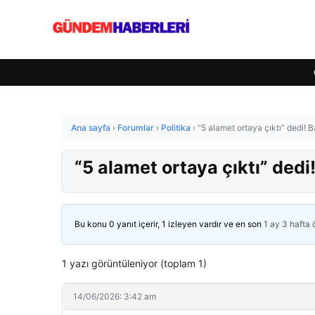
Ana sayfa
›
Forumlar
›
Politika
›
“5 alamet ortaya çıktı” dedi! 
“5 alamet ortaya çıktı” ded
Bu konu 0 yanıt içerir, 1 izleyen vardır ve en son
1 ay 3 hafta
1 yazı görüntüleniyor (toplam 1)
14/06/2026: 3:42 am