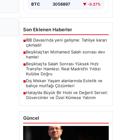
BTC
3058897
▼ -0.37%
Son Eklenen Haberler
İBB Davası’nda yeni gelişme: Tahliye kararı
■
çıkmadı!
Beşiktaş’tan Mohamed Salah sonrası dev
■
hamle!
Beşiktaş’ta Salah Sonrası Yüksek Hızlı
■
Transfer Hamlesi: Real Madrid’in Yıldızı
Kulübe Doğru
Dış Mekan Yaşam alanlarında Estetik ve
■
bahçe mutfağı Çözümleri
Hatay’da Büyük Bir Hobi ve Değerli Servet:
■
Güvercinler ve Özel Kümese Yatırım
Güncel