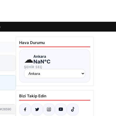
m
Hava Durumu
☁
Ankara
NaN°C
ŞEHIR SEÇ
Bizi Takip Edin
#26590