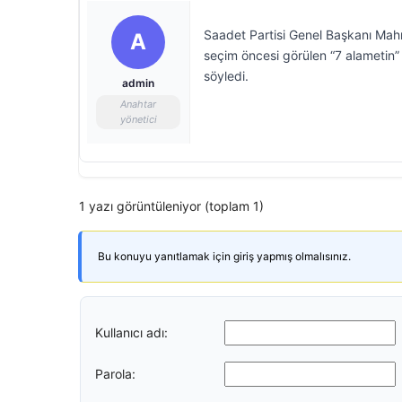
Saadet Partisi Genel Başkanı Mah
A
seçim öncesi görülen “7 alametin” b
söyledi.
admin
Anahtar
yönetici
1 yazı görüntüleniyor (toplam 1)
Bu konuyu yanıtlamak için giriş yapmış olmalısınız.
Kullanıcı adı:
Parola: