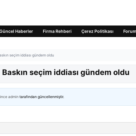
Güncel Haberler
Firma Rehberi
Çerez Politikası
Foru
Baskın seçim iddiası gündem oldu
i! Baskın seçim iddiası gündem oldu
 önce
admin
tarafından güncellenmiştir.