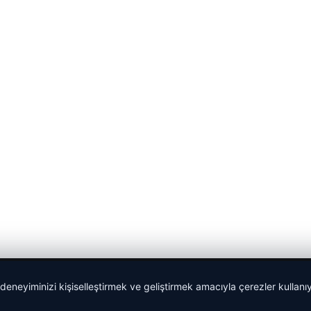
 deneyiminizi kişiselleştirmek ve geliştirmek amacıyla çerezler kullan
malta dil okulları
|
lemagrup.com.tr