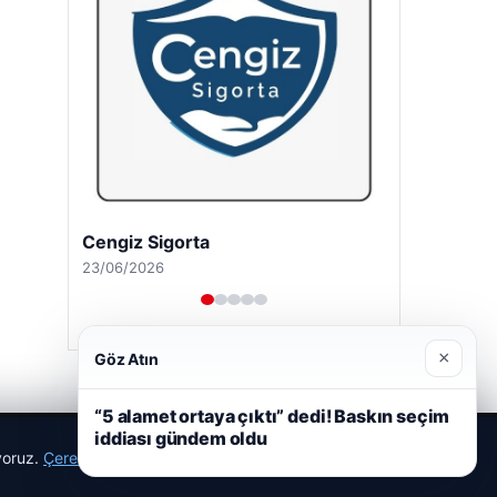
Cengiz Sigorta
23/06/2026
×
Göz Atın
“5 alamet ortaya çıktı” dedi! Baskın seçim
iddiası gündem oldu
ıyoruz.
Çerez Politikamız
Reddet
Kabul Et