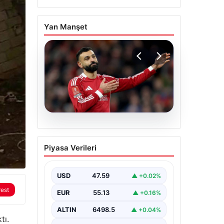
Yan Manşet
05.08.2026
Beşiktaş’tan Mohamed
Piyasa Verileri
Salah sonrası dev
hamle!
USD
47.59
▲ +0.02%
rest
EUR
55.13
▲ +0.16%
ALTIN
6498.5
▲ +0.04%
tı.