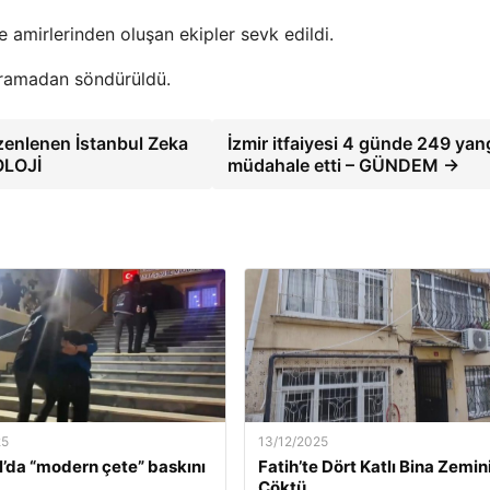
 amirlerinden oluşan ekipler sevk edildi.
çramadan söndürüldü.
üzenlenen İstanbul Zeka
İzmir itfaiyesi 4 günde 249 yan
OLOJİ
müdahale etti – GÜNDEM →
25
13/12/2025
l’da “modern çete” baskını
Fatih’te Dört Katlı Bina Zemin
Çöktü