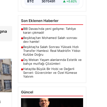
BTC
3070491
▲ +0.82%
Son Eklenen Haberler
İBB Davası’nda yeni gelişme: Tahliye
■
gına
kararı çıkmadı!
Beşiktaş’tan Mohamed Salah sonrası
■
dev hamle!
Beşiktaş’ta Salah Sonrası Yüksek Hızlı
■
Transfer Hamlesi: Real Madrid’in Yıldızı
Kulübe Doğru
Dış Mekan Yaşam alanlarında Estetik ve
■
bahçe mutfağı Çözümleri
Hatay’da Büyük Bir Hobi ve Değerli
■
Servet: Güvercinler ve Özel Kümese
Yatırım
Güncel
i