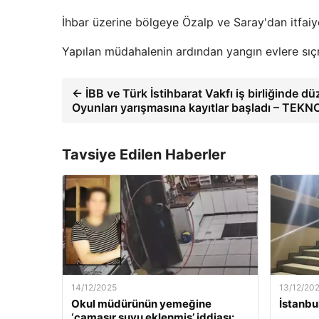
İhbar üzerine bölgeye Özalp ve Saray'dan itfaiye
Yapılan müdahalenin ardından yangın evlere sı
← İBB ve Türk İstihbarat Vakfı iş birliğinde d
Oyunları yarışmasına kayıtlar başladı – TEKN
Tavsiye Edilen Haberler
14/12/2025
13/12/20
Okul müdürünün yemeğine
İstanbu
‘çamaşır suyu eklenmiş’ iddiası: