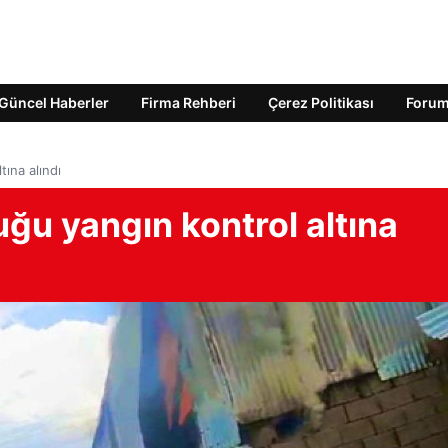
Güncel Haberler
Firma Rehberi
Çerez Politikası
Foru
tına alındı
uğu yangın kontrol altına