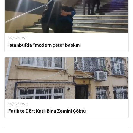
13/12/2025
İstanbul’da “modern çete” baskını
13/12/2025
Fatih’te Dört Katlı Bina Zemini Çöktü