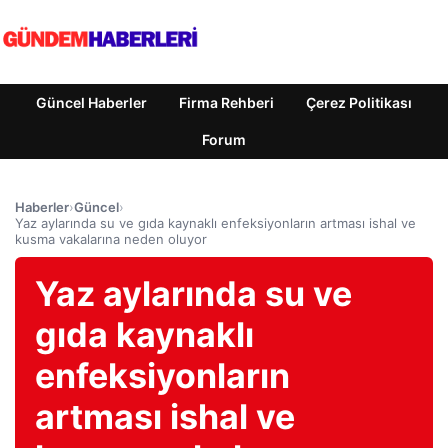
Güncel Haberler
Firma Rehberi
Çerez Politikası
Forum
Haberler
›
Güncel
›
Yaz aylarında su ve gıda kaynaklı enfeksiyonların artması ishal ve
kusma vakalarına neden oluyor
Yaz aylarında su ve
gıda kaynaklı
enfeksiyonların
artması ishal ve