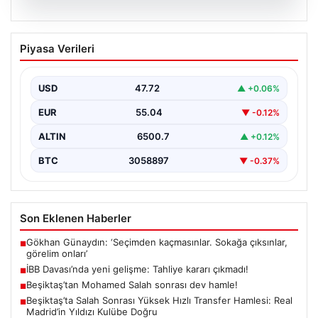
06.08.2026
İBB Davası’nda yeni gelişme: Tahliye
Piyasa Verileri
kararı çıkmadı!
USD
47.72
▲ +0.06%
EUR
55.04
▼ -0.12%
ALTIN
6500.7
▲ +0.12%
BTC
3058897
▼ -0.37%
Son Eklenen Haberler
Gökhan Günaydın: ‘Seçimden kaçmasınlar. Sokağa çıksınlar,
■
görelim onları’
İBB Davası’nda yeni gelişme: Tahliye kararı çıkmadı!
■
Beşiktaş’tan Mohamed Salah sonrası dev hamle!
■
Beşiktaş’ta Salah Sonrası Yüksek Hızlı Transfer Hamlesi: Real
■
Madrid’in Yıldızı Kulübe Doğru