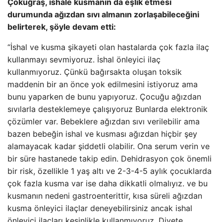
Çokuğraş, ishale kusmanın da eşlik etmesi
durumunda ağızdan sıvı almanın zorlaşabileceğini
belirterek, şöyle devam etti:
“İshal ve kusma şikayeti olan hastalarda çok fazla ilaç
kullanmayı sevmiyoruz. İshal önleyici ilaç
kullanmıyoruz. Çünkü bağırsakta oluşan toksik
maddenin bir an önce yok edilmesini istiyoruz ama
bunu yaparken de bunu yapıyoruz. Çocuğu ağızdan
sıvılarla desteklemeye çalışıyoruz Bunlarda elektronik
çözümler var. Bebeklere ağızdan sıvı verilebilir ama
bazen bebeğin ishal ve kusması ağızdan hiçbir şey
alamayacak kadar şiddetli olabilir. Ona serum verin ve
bir süre hastanede takip edin. Dehidrasyon çok önemli
bir risk, özellikle 1 yaş altı ve 2-3-4-5 aylık çocuklarda
çok fazla kusma var ise daha dikkatli olmalıyız. ve bu
kusmanın nedeni gastroenterittir, kısa süreli ağızdan
kusma önleyici ilaçlar deneyebilirsiniz ancak ishal
önleyici ilaçları kesinlikle kullanmıyoruz. Diyete