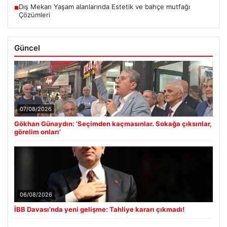
Dış Mekan Yaşam alanlarında Estetik ve bahçe mutfağı
■
Çözümleri
Güncel
07/08/2026
Gökhan Günaydın: ‘Seçimden kaçmasınlar. Sokağa çıksınlar,
görelim onları’
06/08/2026
İBB Davası’nda yeni gelişme: Tahliye kararı çıkmadı!