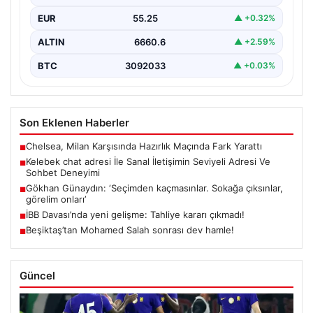
olarak…
EUR
55.25
▲ +0.32%
ALTIN
6660.6
▲ +2.59%
BTC
3092033
▲ +0.03%
Son Eklenen Haberler
Chelsea, Milan Karşısında Hazırlık Maçında Fark Yarattı
■
Kelebek chat adresi İle Sanal İletişimin Seviyeli Adresi Ve
■
Sohbet Deneyimi
Gökhan Günaydın: ‘Seçimden kaçmasınlar. Sokağa çıksınlar,
■
görelim onları’
İBB Davası’nda yeni gelişme: Tahliye kararı çıkmadı!
■
Beşiktaş’tan Mohamed Salah sonrası dev hamle!
■
Güncel