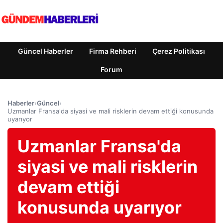
Güncel Haberler
Firma Rehberi
Çerez Politikası
Forum
Haberler
›
Güncel
›
Uzmanlar Fransa'da siyasi ve mali risklerin devam ettiği konusunda
uyarıyor
Uzmanlar Fransa'da
siyasi ve mali risklerin
devam ettiği
konusunda uyarıyor