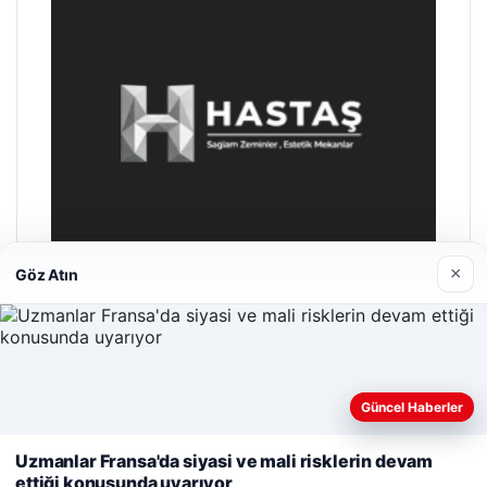
×
Göz Atın
Hastaş Beton
26/05/2026
Güncel Haberler
Web sitemizi nasıl kullandığınızı daha iyi anlayabilmek,
deneyiminizi kişiselleştirmek ve geliştirmek amacıyla çerezler
Uzmanlar Fransa'da siyasi ve mali risklerin devam
kullanıyoruz.
Çerez Politikamız
ettiği konusunda uyarıyor