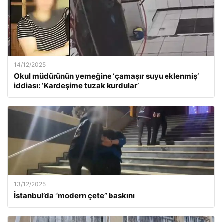
14/12/2025
Okul müdürünün yemeğine ‘çamaşır suyu eklenmiş’
iddiası: ‘Kardeşime tuzak kurdular’
13/12/2025
İstanbul’da “modern çete” baskını