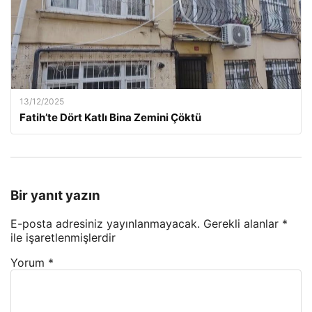
13/12/2025
Fatih’te Dört Katlı Bina Zemini Çöktü
Bir yanıt yazın
E-posta adresiniz yayınlanmayacak.
Gerekli alanlar
*
ile işaretlenmişlerdir
Yorum
*