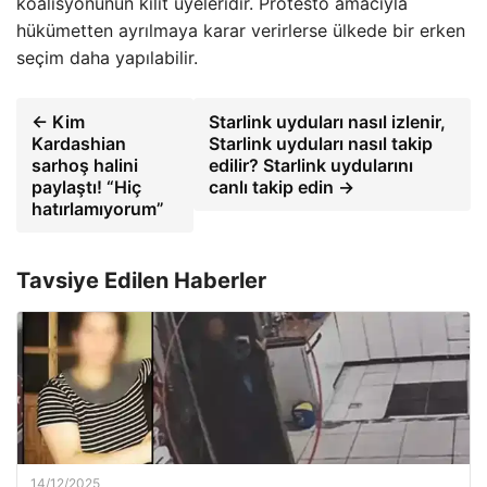
koalisyonunun kilit üyeleridir. Protesto amacıyla
hükümetten ayrılmaya karar verirlerse ülkede bir erken
seçim daha yapılabilir.
← Kim
Starlink uyduları nasıl izlenir,
Kardashian
Starlink uyduları nasıl takip
sarhoş halini
edilir? Starlink uydularını
paylaştı! “Hiç
canlı takip edin →
hatırlamıyorum”
Tavsiye Edilen Haberler
14/12/2025