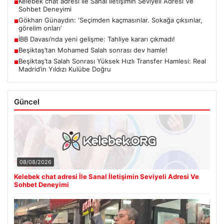
Kelebek chat adresi İle Sanal İletişimin Seviyeli Adresi Ve
■
Sohbet Deneyimi
Gökhan Günaydın: ‘Seçimden kaçmasınlar. Sokağa çıksınlar,
■
görelim onları’
İBB Davası’nda yeni gelişme: Tahliye kararı çıkmadı!
■
Beşiktaş’tan Mohamed Salah sonrası dev hamle!
■
Beşiktaş’ta Salah Sonrası Yüksek Hızlı Transfer Hamlesi: Real
■
Madrid’in Yıldızı Kulübe Doğru
Güncel
08/08/2026
Kelebek chat adresi İle Sanal İletişimin Seviyeli Adresi Ve
Sohbet Deneyimi