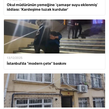
Okul müdürünün yemeğine ‘çamaşır suyu eklenmiş’
iddiası: ‘Kardeşime tuzak kurdular’
13/12/2025
İstanbul’da “modern çete” baskını