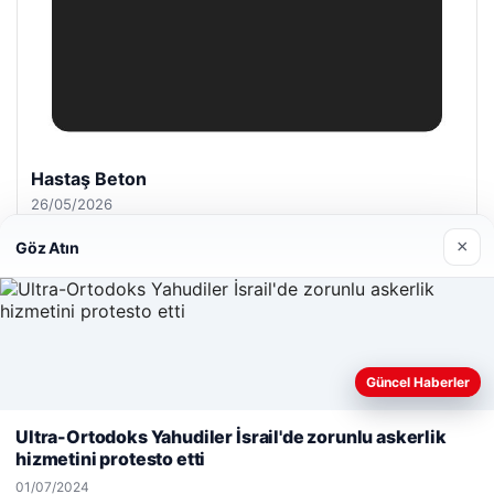
Hastaş Beton
26/05/2026
×
Göz Atın
© 2026 Gündem Haberleri – Güncel Haberler
Güncel Haberler
Web sitemizi nasıl kullandığınızı daha iyi anlayabilmek,
malta dil okulları
|
lemagrup.com.tr
deneyiminizi kişiselleştirmek ve geliştirmek amacıyla çerezler
Ultra-Ortodoks Yahudiler İsrail'de zorunlu askerlik
io
rdhub
kullanıyoruz.
Çerez Politikamız
hizmetini protesto etti
Reddet
Kabul Et
01/07/2024