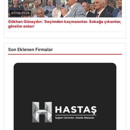
07/08/2026
Gökhan Günaydın: ‘Seçimden kaçmasınlar. Sokağa çıksınlar,
görelim onları’
Son Eklenen Firmalar