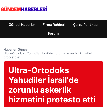
Güncel Haberler
Firma Rehberi
Çerez Politikası
Forum
Haberler
›
Güncel
›
Ultra-Ortodoks Yahudiler İsrail'de zorunlu askerlik hizmetini
protesto etti
Ultra-Ortodoks
Yahudiler İsrail'de
zorunlu askerlik
hizmetini protesto etti