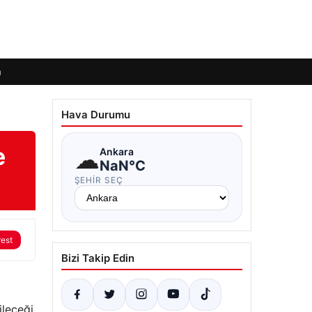
m
Hava Durumu
e
☁
Ankara
NaN°C
ŞEHIR SEÇ
rest
Bizi Takip Edin
ileceği