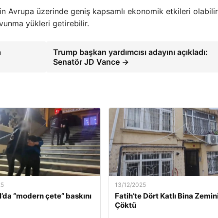
n Avrupa üzerinde geniş kapsamlı ekonomik etkileri olabilir,
avunma yükleri getirebilir.
a
Trump başkan yardımcısı adayını açıkladı:
Senatör JD Vance →
25
13/12/2025
l’da “modern çete” baskını
Fatih’te Dört Katlı Bina Zemin
Çöktü