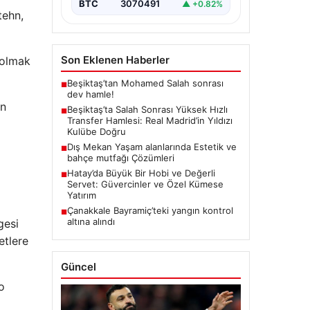
Salah’ın transferinden olumsuz…
BTC
3070491
▲ +0.82%
tehn,
Son Eklenen Haberler
 olmak
Beşiktaş’tan Mohamed Salah sonrası
■
dev hamle!
in
Beşiktaş’ta Salah Sonrası Yüksek Hızlı
■
Transfer Hamlesi: Real Madrid’in Yıldızı
Kulübe Doğru
Dış Mekan Yaşam alanlarında Estetik ve
■
bahçe mutfağı Çözümleri
Hatay’da Büyük Bir Hobi ve Değerli
■
Servet: Güvercinler ve Özel Kümese
Yatırım
Çanakkale Bayramiç’teki yangın kontrol
■
altına alındı
gesi
etlere
Güncel
o