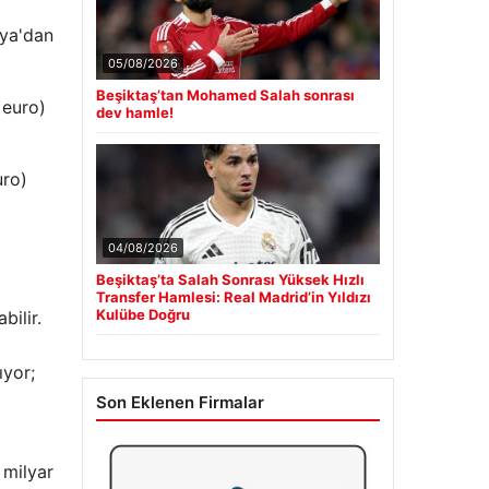
nya'dan
05/08/2026
Beşiktaş’tan Mohamed Salah sonrası
 euro)
dev hamle!
uro)
04/08/2026
Beşiktaş’ta Salah Sonrası Yüksek Hızlı
Transfer Hamlesi: Real Madrid’in Yıldızı
Kulübe Doğru
ilir.
ıyor;
Son Eklenen Firmalar
 milyar