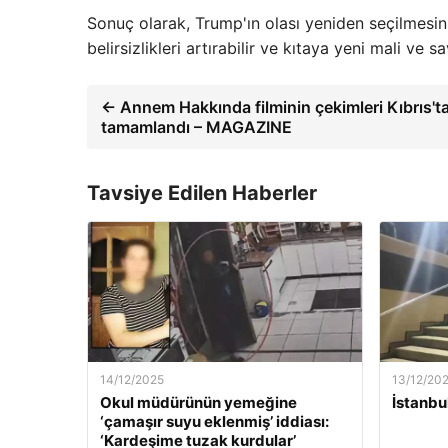
Sonuç olarak, Trump'ın olası yeniden seçilmesini
belirsizlikleri artırabilir ve kıtaya yeni mali ve s
← Annem Hakkında filminin çekimleri Kıbrıs't
tamamlandı – MAGAZINE
Tavsiye Edilen Haberler
14/12/2025
13/12/20
Okul müdürünün yemeğine
İstanbu
‘çamaşır suyu eklenmiş’ iddiası:
‘Kardeşime tuzak kurdular’