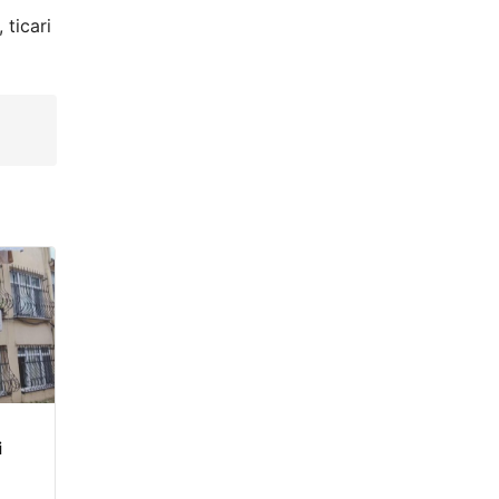
 ticari
i