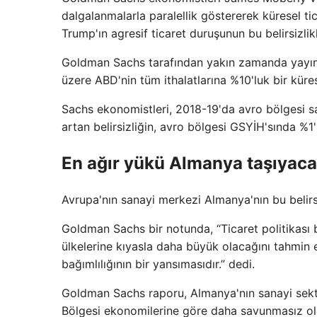
dalgalanmalarla paralellik göstererek küresel tic
Trump'ın agresif ticaret duruşunun bu belirsizlik
Goldman Sachs tarafından yakın zamanda yayınl
üzere ABD'nin tüm ithalatlarına %10'luk bir kür
Sachs ekonomistleri, 2018-19'da avro bölgesi san
artan belirsizliğin, avro bölgesi GSYİH'sında %1'
En ağır yükü Almanya taşıyacak;
Avrupa'nın sanayi merkezi Almanya'nın bu belirs
Goldman Sachs bir notunda, “Ticaret politikası b
ülkelerine kıyasla daha büyük olacağını tahmin e
bağımlılığının bir yansımasıdır.” dedi.
Goldman Sachs raporu, Almanya'nın sanayi sektö
Bölgesi ekonomilerine göre daha savunmasız ol