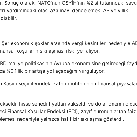
or. Sonuç olarak, NATO'nun GSYİH'nın %2'si tutarındaki sav
ri yardımındaki olası azalmayı dengelemek, AB'ye yıllık
labilir.
diğer ekonomik şoklar arasında vergi kesintileri nedeniyle A
nansal koşulların sıkılaşması riski yer alıyor.
D maliye politikasının Avrupa ekonomisine getireceği fay
a %0,1'lik bir artışa yol açacağını vurguluyor.
n Kasım seçimlerindeki zaferi muhtemelen finansal piyasala
ükseldi, hisse senedi fiyatları yükseldi ve dolar önemli ölçü
i Finansal Koşullar Endeksi (FCI), zayıf euronun artan faiz
elemesi nedeniyle yalnızca hafif bir sıkılaşma gösterdi.