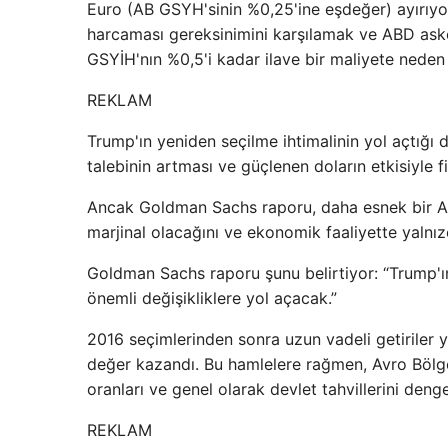
Euro (AB GSYH'sinin %0,25'ine eşdeğer) ayırıy
harcaması gereksinimini karşılamak ve ABD aske
GSYİH'nın %0,5'i kadar ilave bir maliyete neden o
REKLAM
Trump'ın yeniden seçilme ihtimalinin yol açtığı 
talebinin artması ve güçlenen doların etkisiyle fi
Ancak Goldman Sachs raporu, daha esnek bir AB
marjinal olacağını ve ekonomik faaliyette yalnızc
Goldman Sachs raporu şunu belirtiyor: “Trump'ı
önemli değişikliklere yol açacak.”
2016 seçimlerinden sonra uzun vadeli getiriler y
değer kazandı. Bu hamlelere rağmen, Avro Bölges
oranları ve genel olarak devlet tahvillerini deng
REKLAM