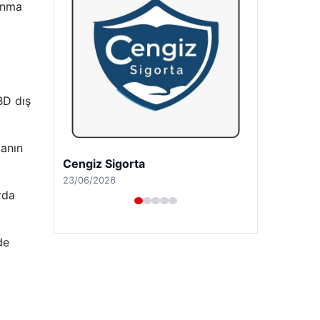
unma
BD dış
danın
Hastaş Beton
26/05/2026
rda
de