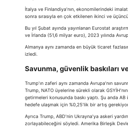
İtalya ve Finlandiya'nın, ekonomilerindeki imalat
sonra sırasıyla en çok etkilenen ikinci ve üçüncü
Bu yıl Şubat ayında yayınlanan Eurostat araştırm
ve İrlanda (51,6 milyar euro), 2023 yılında Avrup
Almanya aynı zamanda en büyük ticaret fazlasını
izledi.
Savunma, güvenlik baskıları ve
Trump'ın zaferi aynı zamanda Avrupa'nın savunma
Trump, NATO üyelerine sürekli olarak GSYİH'nın
getirmeleri konusunda baskı yaptı. Şu anda AB ü
hedefe ulaşmak için %0,25'lik bir artış gerekiyor
Ayrıca Trump, ABD'nin Ukrayna'ya askeri yardım
zorlayabileceğini söyledi. Amerika Birleşik Devl