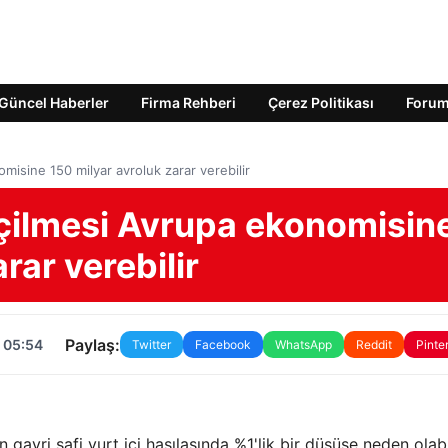
Güncel Haberler
Firma Rehberi
Çerez Politikası
Foru
isine 150 milyar avroluk zarar verebilir
çilmesi Avrupa ekonomisin
rar verebilir
Paylaş:
 05:54
Twitter
Facebook
WhatsApp
Reddit
Pinte
 gayri safi yurt içi hasılasında %1'lik bir düşüşe neden olab