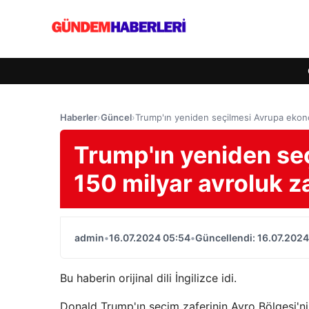
Haberler
›
Güncel
›
Trump'ın yeniden seçilmesi Avrupa ekonom
Trump'ın yeniden se
150 milyar avroluk za
admin
•
16.07.2024 05:54
•
Güncellendi: 16.07.2024
Bu haberin orijinal dili İngilizce idi.
Donald Trump'ın seçim zaferinin Avro Bölgesi'nin