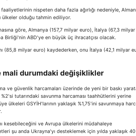
 faaliyetlerinin nispeten daha fazla ağırlığı nedeniyle, Alma
 ülkeler olduğu tahmin ediliyor.
asına göre, Almanya (157,7 milyar euro), İtalya (67,3 milyar
a Birliği'nin ABD'ye en büyük üç ihracatçısı olacak.
 (85,8 milyar euro) kaydederken, onu İtalya (42,1 milyar e
 mali durumdaki değişiklikler
 ve güvenlik harcamaları üzerinde de yeni bir baskı yaratab
 %2'si tutarındaki savunma harcaması taahhütlerini yerine
ye ülkeleri GSYİH'larının yaklaşık %1,75'ini savunmaya harc
.
ı kesebileceğini ve Avrupa ülkelerini müdahaleye
etleri şu anda Ukrayna'yı desteklemek için yılda yaklaşık 40