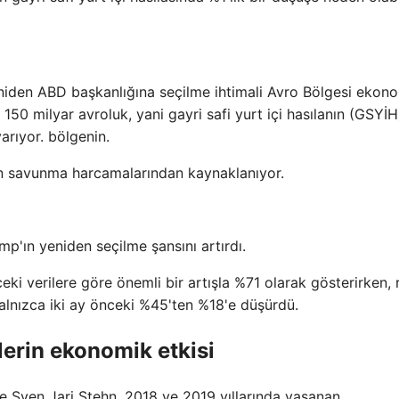
iden ABD başkanlığına seçilme ihtimali Avro Bölgesi ekono
 150 milyar avroluk, yani gayri safi yurt içi hasılanın (GSYİH
arıyor. bölgenin.
tan savunma harcamalarından kaynaklanıyor.
mp'ın yeniden seçilme şansını artırdı.
ki verilere göre önemli bir artışla %71 olarak gösterirken, 
alnızca iki ay önceki %45'ten %18'e düşürdü.
felerin ekonomik etkisi
Sven Jari Stehn, 2018 ve 2019 yıllarında yaşanan