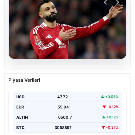
05.08.2026
Beşiktaş’tan Mohamed Salah sonrası
Piyasa Verileri
dev hamle!
USD
47.72
▲ +0.06%
EUR
55.04
▼ -0.12%
ALTIN
6500.7
▲ +0.12%
BTC
3058897
▼ -0.37%