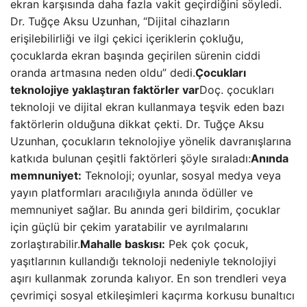
ekran karşısında daha fazla vakit geçirdiğini söyledi.
Dr. Tuğçe Aksu Uzunhan, “Dijital cihazların
erişilebilirliği ve ilgi çekici içeriklerin çokluğu,
çocuklarda ekran başında geçirilen sürenin ciddi
oranda artmasına neden oldu” dedi.
Çocukları
teknolojiye yaklaştıran faktörler var
Doç. çocukları
teknoloji ve dijital ekran kullanmaya teşvik eden bazı
faktörlerin olduğuna dikkat çekti. Dr. Tuğçe Aksu
Uzunhan, çocukların teknolojiye yönelik davranışlarına
katkıda bulunan çeşitli faktörleri şöyle sıraladı:
Anında
memnuniyet:
Teknoloji; oyunlar, sosyal medya veya
yayın platformları aracılığıyla anında ödüller ve
memnuniyet sağlar. Bu anında geri bildirim, çocuklar
için güçlü bir çekim yaratabilir ve ayrılmalarını
zorlaştırabilir.
Mahalle baskısı:
Pek çok çocuk,
yaşıtlarının kullandığı teknoloji nedeniyle teknolojiyi
aşırı kullanmak zorunda kalıyor. En son trendleri veya
çevrimiçi sosyal etkileşimleri kaçırma korkusu bunaltıcı