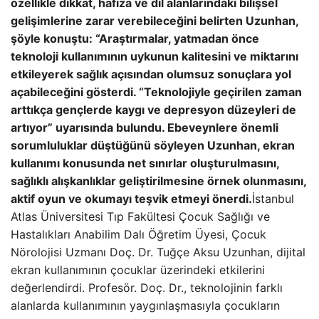
özellikle dikkat, hafıza ve dil alanlarındaki bilişsel
gelişimlerine zarar verebileceğini belirten Uzunhan,
şöyle konuştu: “Araştırmalar, yatmadan önce
teknoloji kullanımının uykunun kalitesini ve miktarını
etkileyerek sağlık açısından olumsuz sonuçlara yol
açabileceğini gösterdi. “Teknolojiyle geçirilen zaman
arttıkça gençlerde kaygı ve depresyon düzeyleri de
artıyor” uyarısında bulundu. Ebeveynlere önemli
sorumluluklar düştüğünü söyleyen Uzunhan, ekran
kullanımı konusunda net sınırlar oluşturulmasını,
sağlıklı alışkanlıklar geliştirilmesine örnek olunmasını,
aktif oyun ve okumayı teşvik etmeyi önerdi.
İstanbul
Atlas Üniversitesi Tıp Fakültesi Çocuk Sağlığı ve
Hastalıkları Anabilim Dalı Öğretim Üyesi, Çocuk
Nörolojisi Uzmanı Doç. Dr. Tuğçe Aksu Uzunhan, dijital
ekran kullanımının çocuklar üzerindeki etkilerini
değerlendirdi. Profesör. Doç. Dr., teknolojinin farklı
alanlarda kullanımının yaygınlaşmasıyla çocukların