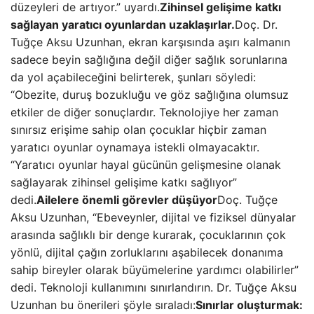
düzeyleri de artıyor.” uyardı.
Zihinsel gelişime katkı
sağlayan yaratıcı oyunlardan uzaklaşırlar.
Doç. Dr.
Tuğçe Aksu Uzunhan, ekran karşısında aşırı kalmanın
sadece beyin sağlığına değil diğer sağlık sorunlarına
da yol açabileceğini belirterek, şunları söyledi:
“Obezite, duruş bozukluğu ve göz sağlığına olumsuz
etkiler de diğer sonuçlardır. Teknolojiye her zaman
sınırsız erişime sahip olan çocuklar hiçbir zaman
yaratıcı oyunlar oynamaya istekli olmayacaktır.
“Yaratıcı oyunlar hayal gücünün gelişmesine olanak
sağlayarak zihinsel gelişime katkı sağlıyor”
dedi.
Ailelere önemli görevler düşüyor
Doç. Tuğçe
Aksu Uzunhan, “Ebeveynler, dijital ve fiziksel dünyalar
arasında sağlıklı bir denge kurarak, çocuklarının çok
yönlü, dijital çağın zorluklarını aşabilecek donanıma
sahip bireyler olarak büyümelerine yardımcı olabilirler”
dedi. Teknoloji kullanımını sınırlandırın. Dr. Tuğçe Aksu
Uzunhan bu önerileri şöyle sıraladı:
Sınırlar oluşturmak: