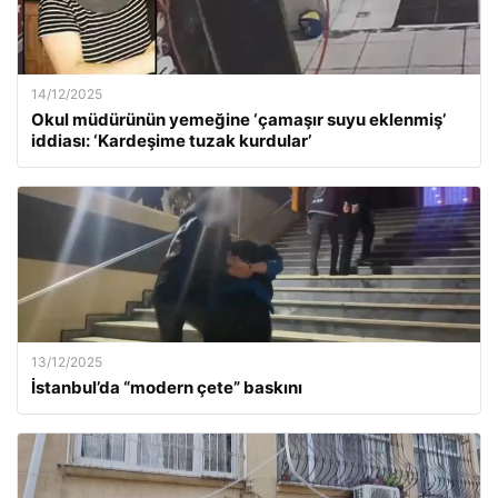
14/12/2025
Okul müdürünün yemeğine ‘çamaşır suyu eklenmiş’
iddiası: ‘Kardeşime tuzak kurdular’
13/12/2025
İstanbul’da “modern çete” baskını