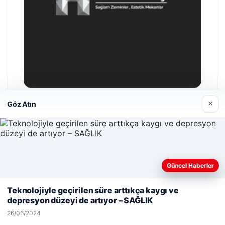
×
Göz Atın
Hastaş Beton
26/05/2026
Güncel Haberler
Web sitemizi nasıl kullandığınızı daha iyi anlayabilmek,
deneyiminizi kişiselleştirmek ve geliştirmek amacıyla çerezler
Teknolojiyle geçirilen süre arttıkça kaygı ve
kullanıyoruz.
Çerez Politikamız
depresyon düzeyi de artıyor – SAĞLIK
© 2026 Gündem Haberleri – Güncel Haberler
Reddet
Kabul Et
26/06/2024
malta dil okulları
|
lemagrup.com.tr