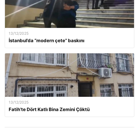
13/12/2025
İstanbul’da “modern çete” baskını
13/12/2025
Fatih’te Dört Katlı Bina Zemini Çöktü