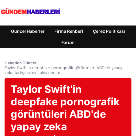
Güncel Haberler
Firma Rehberi
Çerez Politikası
Forum
Haberler
›
Güncel
›
Taylor Swift'in deepfake pornografik görüntüleri ABD'de yapay
zeka tartışmalarını alevlendirdi
Taylor Swift'in
deepfake pornografik
görüntüleri ABD'de
yapay zeka