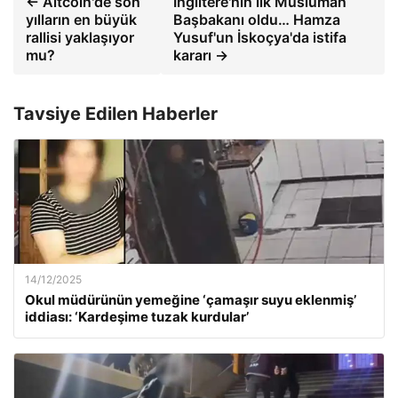
← Altcoin'de son
İngiltere'nin ilk Müslüman
yılların en büyük
Başbakanı oldu… Hamza
rallisi yaklaşıyor
Yusuf'un İskoçya'da istifa
mu?
kararı →
Tavsiye Edilen Haberler
14/12/2025
Okul müdürünün yemeğine ‘çamaşır suyu eklenmiş’
iddiası: ‘Kardeşime tuzak kurdular’