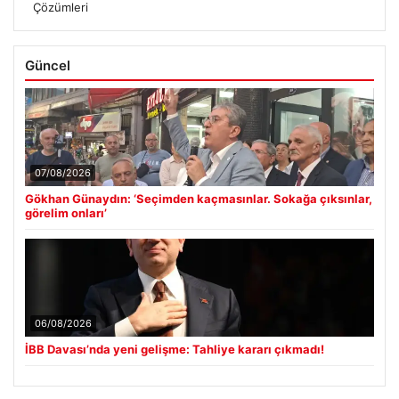
Çözümleri
Güncel
07/08/2026
Gökhan Günaydın: ‘Seçimden kaçmasınlar. Sokağa çıksınlar,
görelim onları’
06/08/2026
İBB Davası’nda yeni gelişme: Tahliye kararı çıkmadı!