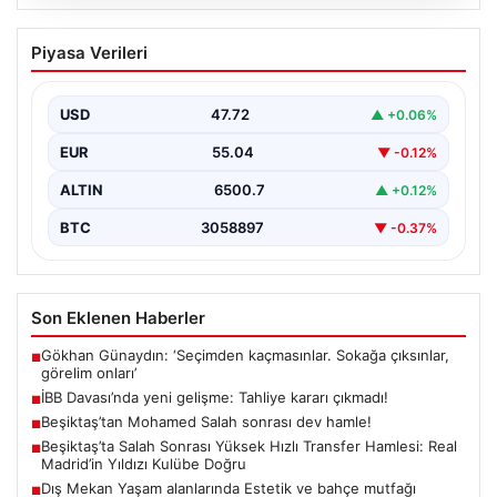
06.08.2026
İBB Davası’nda yeni gelişme: Tahliye
Piyasa Verileri
kararı çıkmadı!
USD
47.72
▲ +0.06%
EUR
55.04
▼ -0.12%
ALTIN
6500.7
▲ +0.12%
BTC
3058897
▼ -0.37%
Son Eklenen Haberler
Gökhan Günaydın: ‘Seçimden kaçmasınlar. Sokağa çıksınlar,
■
görelim onları’
İBB Davası’nda yeni gelişme: Tahliye kararı çıkmadı!
■
Beşiktaş’tan Mohamed Salah sonrası dev hamle!
■
Beşiktaş’ta Salah Sonrası Yüksek Hızlı Transfer Hamlesi: Real
■
Madrid’in Yıldızı Kulübe Doğru
Dış Mekan Yaşam alanlarında Estetik ve bahçe mutfağı
■