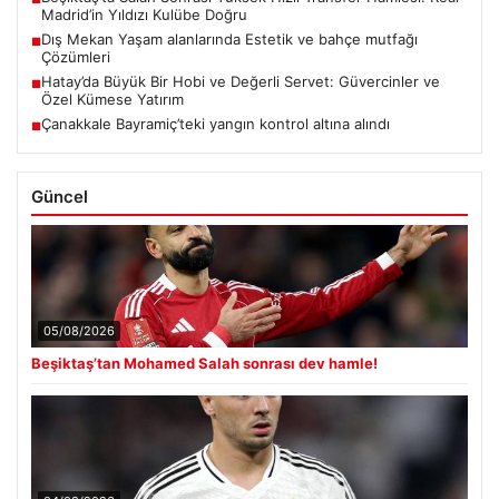
Madrid’in Yıldızı Kulübe Doğru
Dış Mekan Yaşam alanlarında Estetik ve bahçe mutfağı
■
Çözümleri
Hatay’da Büyük Bir Hobi ve Değerli Servet: Güvercinler ve
■
Özel Kümese Yatırım
Çanakkale Bayramiç’teki yangın kontrol altına alındı
■
Güncel
05/08/2026
Beşiktaş’tan Mohamed Salah sonrası dev hamle!