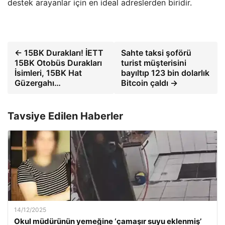
destek arayanlar için en ideal adreslerden biridir.
← 15BK Durakları! İETT
Sahte taksi şoförü
15BK Otobüs Durakları
turist müşterisini
İsimleri, 15BK Hat
bayıltıp 123 bin dolarlık
Güzergahı…
Bitcoin çaldı →
Tavsiye Edilen Haberler
14/12/2025
Okul müdürünün yemeğine ‘çamaşır suyu eklenmiş’