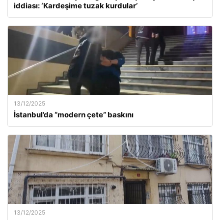
iddiası: ‘Kardeşime tuzak kurdular’
13/12/2025
İstanbul’da “modern çete” baskını
13/12/2025