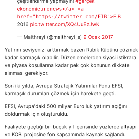
çeşitlendirme yapmayın!
#gerçek
ekonomi
euronews</a> <a
EIB
href="https://twitter.com/EIB">
2016
pic.twitter.com/XQ4UuEzJwK
— Maithreyi (@maithreyi_s)
9 Ocak 2017
Yatırım seviyenizi arttırmak bazen Rubik Küpünü çözmek
kadar karmaşık olabilir. Düzenlemelerden siyasi istikrara
ve piyasa koşullarına kadar pek çok konunun dikkate
alınması gerekiyor.
Son iki yılda, Avrupa Stratejik Yatırımlar Fonu EFSI,
karmaşık durumları çözmek için harekete geçti.
EFSI, Avrupa'daki 500 milyar Euro'luk yatırım açığını
doldurmak için oluşturuldu.
Faaliyete geçtiği bir buçuk yıl içerisinde yüzlerce altyapı
ve KOBİ projesine fon kapsamında kaynak sağlandı.