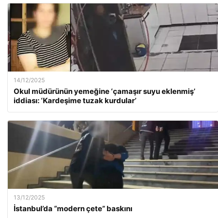
14/12/2025
Okul müdürünün yemeğine ‘çamaşır suyu eklenmiş’
iddiası: ‘Kardeşime tuzak kurdular’
13/12/2025
İstanbul’da “modern çete” baskını