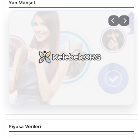
Yan Manşet
08.08.2026
Kelebek chat adresi İle Sanal İletişimin
Piyasa Verileri
Seviyeli Adresi Ve Sohbet Deneyimi
Sanal dünyasında bireylerin seviyeli bir biçimde irtibat