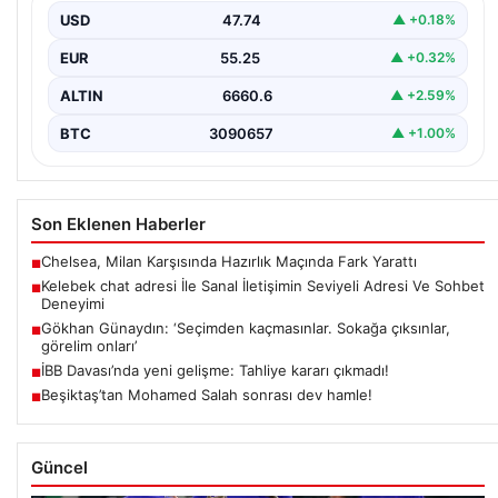
kurması kritik bir değer barındırmaktadır. Güncel olarak…
USD
47.74
▲ +0.18%
EUR
55.25
▲ +0.32%
ALTIN
6660.6
▲ +2.59%
BTC
3090657
▲ +1.00%
Son Eklenen Haberler
Chelsea, Milan Karşısında Hazırlık Maçında Fark Yarattı
■
Kelebek chat adresi İle Sanal İletişimin Seviyeli Adresi Ve Sohbet
■
Deneyimi
Gökhan Günaydın: ‘Seçimden kaçmasınlar. Sokağa çıksınlar,
■
görelim onları’
İBB Davası’nda yeni gelişme: Tahliye kararı çıkmadı!
■
Beşiktaş’tan Mohamed Salah sonrası dev hamle!
■
Güncel