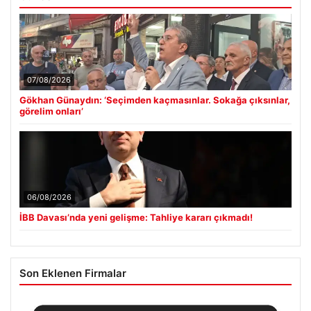
07/08/2026
Gökhan Günaydın: ‘Seçimden kaçmasınlar. Sokağa çıksınlar,
görelim onları’
06/08/2026
İBB Davası’nda yeni gelişme: Tahliye kararı çıkmadı!
Son Eklenen Firmalar