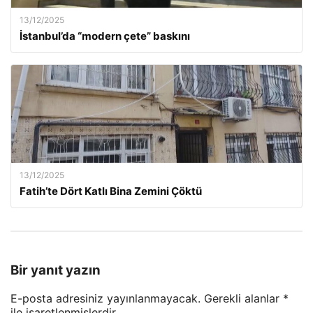
13/12/2025
İstanbul’da “modern çete” baskını
13/12/2025
Fatih’te Dört Katlı Bina Zemini Çöktü
Bir yanıt yazın
E-posta adresiniz yayınlanmayacak.
Gerekli alanlar
*
ile işaretlenmişlerdir