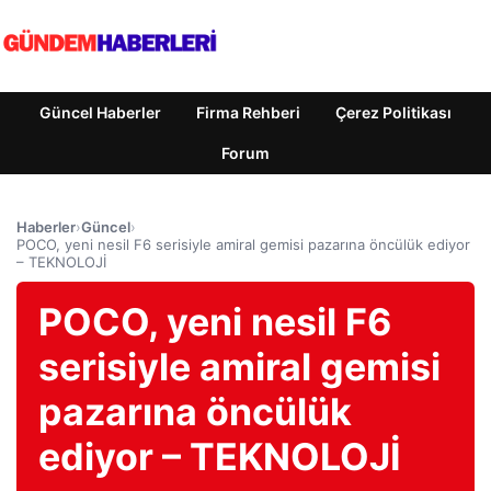
Güncel Haberler
Firma Rehberi
Çerez Politikası
Forum
Haberler
›
Güncel
›
POCO, yeni nesil F6 serisiyle amiral gemisi pazarına öncülük ediyor
– TEKNOLOJİ
POCO, yeni nesil F6
serisiyle amiral gemisi
pazarına öncülük
ediyor – TEKNOLOJİ