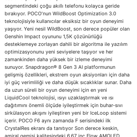
segmentindeki çoğu akıllı telefonu kolayca geride
bırakıyor. POCO'nun WildBoost Optimization 3.0
teknolojisiyle kullanıcılar eksiksiz bir oyun deneyimi
yaşıyor. Yeni nesil WildBoost, son derece popüler olan
Genshin Impact oyununu 1,5K çözünürlüğü
desteklemeye zorlayan dahili bir algoritma ile yazılım
optimizasyonunu yeni seviyelere taşıyor ve her
zamankinden daha yüksek bir izleme deneyimi
sunuyor. Snapdragon® 8 Gen 3 AI platformunun
gelişmiş özellikleri, ekstrem oyun aksiyonları için daha
iyi güç verimliliği ve daha düşük sıcaklıklar sunar. Daha
da uzun süreli bir oyun deneyimi için en yeni
LiquidCool teknolojisi, ısıyı uzaklaştırmak ve ısı
dağıtımını önemli ölçüde iyileştirmek için buhar-sıvı
sirkülasyon akışını iyileştiren yeni bir IceLoop sistemi
içerir. POCO F6 aynı zamanda F serisindeki ilk
CrystalRes ekranı da tanıtıyor Son derece keskin,
amiral gemisi kalitesindeki 6,67 inç Flow AMOLED