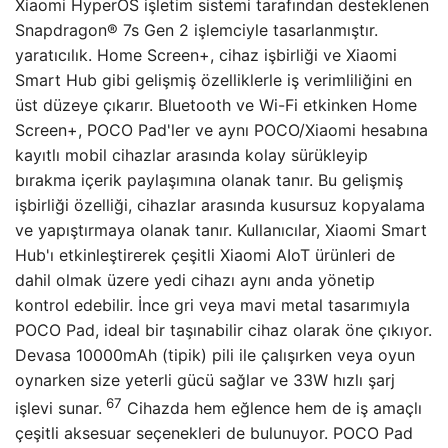
Xiaomi HyperOS işletim sistemi tarafından desteklenen
Snapdragon® 7s Gen 2 işlemciyle tasarlanmıştır.
yaratıcılık. Home Screen+, cihaz işbirliği ve Xiaomi
Smart Hub gibi gelişmiş özelliklerle iş verimliliğini en
üst düzeye çıkarır. Bluetooth ve Wi-Fi etkinken Home
Screen+, POCO Pad'ler ve aynı POCO/Xiaomi hesabına
kayıtlı mobil cihazlar arasında kolay sürükleyip
bırakma içerik paylaşımına olanak tanır. Bu gelişmiş
işbirliği özelliği, cihazlar arasında kusursuz kopyalama
ve yapıştırmaya olanak tanır. Kullanıcılar, Xiaomi Smart
Hub'ı etkinleştirerek çeşitli Xiaomi AIoT ürünleri de
dahil olmak üzere yedi cihazı aynı anda yönetip
kontrol edebilir. İnce gri veya mavi metal tasarımıyla
POCO Pad, ideal bir taşınabilir cihaz olarak öne çıkıyor.
Devasa 10000mAh (tipik) pili ile çalışırken veya oyun
oynarken size yeterli gücü sağlar ve 33W hızlı şarj
67
işlevi sunar.
Cihazda hem eğlence hem de iş amaçlı
çeşitli aksesuar seçenekleri de bulunuyor. POCO Pad