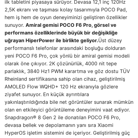
ilk tabletini piyasaya sürüyor. Devasa 12,1 inç 120Hz
2,5K ekranı ve taşıması kolay tasarımıyla POCO Pad,
hem iş hem de oyun deneyiminizi geliştiren özellikler
sunuyor.
Amiral gemisi POCO F6 Pro, görsel ve
performans özelliklerinde büyük bir değişikliğe
uğrayan HiperPower ile birlikte geliyor.
Üst düzey
performanslı telefonlar arasındaki boşluğu dolduran
yeni POCO F6 Pro, çok yönlü bir amiral gemisi modeli
olarak öne çıkıyor. 2K çözünürlük, 4000 nit tepe
parlaklık, 3840 Hz1 PWM karartma ve göz dostu TÜV
Rheinland sertifikasına sahip olan cihaz, geliştirilmiş
AMOLED Flow WQHD+ 120 Hz ekranıyla gözlere
ziyafet sunuyor. En küçük ayrıntılara
yakınlaştırıldığında bile net görüntüler sunarak mümkün
olan en etkileyici görüntüleme deneyimini vaat ediyor.
Snapdragon® 8 Gen 2 ile donatılan POCO F6 Pro,
devasa bellek ve depolamanın yanı sıra Xiaomi
HyperOS işletim sistemini de içeriyor. Geliştirilmiş güç