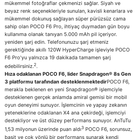
mükemmel fotoğraflar çekmenizi sağlar. Siyah ve
beyaz renk seçenekleriyle sunulan, kavisli kenarlara ve
mükemmel dokunuş sağlayan süper pürüzsüz cama
sahip olan POCO F6 Pro, ihtiyaç duymadan gün boyu
kullanıma olanak tanıyan 5.000 mAh pil içeriyor.
yeniden şarj edin. Telefonunuzu şarj etmeniz
gerektiğinde akıllı 120W HyperCharge işleviyle POCO
F6 Pro'yu yalnızca 19 dakikada tamamen şarj
2
edebilirsiniz.
.
Hıza odaklanan POCO F6, lider Snapdragon® 8s Gen
3 platformu tarafından desteklenmektedir
POCO F6,
merakla beklenen en yeni Snapdragon® işlemciyle
desteklenen gerçek anlamda amiral gemisi bir mobil
oyun deneyimi sunuyor. İşlemcinin ve yapay zekanın
yeteneklerine odaklanan X4 ana çekirdeği, işlemciyi
destekliyor ve üst düzey performans sunuyor. AnTuTu
3
1,53 milyonun üzerinde puan aldı
POCO F6, sorunsuz,
basit ve çok yönlü bir performans sunarak kendi