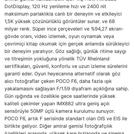
DotDisplay, 120 Hz yenileme hızı ve 2400 nit
maksimum parlaklıkla canlı bir deneyim ve etkileyici
1,5K yüksek çözünürlüklü görüntüler sunar. ve 68
milyar renk. Süper ince çerçeveleri ve %94,27 ekran-
gövde oranı, video izlemek, oyun oynamak veya
çevrimiçi kitap okumak için gerçek anlamda sürükleyici
bir deneyim yaratıyor. Göz sağlığı, günlük ritime saygı
ve titreşimin yokluğuna yönelik TÜV Rheinland
sertifikaları, güvenli, konforlu ve uzun izleme sürelerini
garanti eder. Oyun heyecanına alternatif olarak göz
alıcı fotoğraflar çeken POCO F6, daha fazla ışık
yakalamasını sağlayan F/1.59 diyafram açıklığına sahip.
Gün ışığında ve özellikle gece saatlerinde yüksek
kaliteli çekimler yapan IMX882 ultra geniş açılı
sensörüyle 50MP üçlü kamera kurulumu sunuyor.
POCO F6, artık F serisinde standart olan OIS ve EIS ile
birlikte geliyor. Diğer amiral gemisi fotoğrafçılık
özellikleri arasında, yüksek kare hızlarında ve sinema