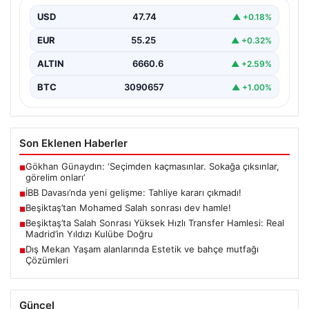
USD
47.74
▲ +0.18%
EUR
55.25
▲ +0.32%
ALTIN
6660.6
▲ +2.59%
BTC
3090657
▲ +1.00%
Son Eklenen Haberler
Gökhan Günaydın: ‘Seçimden kaçmasınlar. Sokağa çıksınlar,
■
görelim onları’
İBB Davası’nda yeni gelişme: Tahliye kararı çıkmadı!
■
Beşiktaş’tan Mohamed Salah sonrası dev hamle!
■
Beşiktaş’ta Salah Sonrası Yüksek Hızlı Transfer Hamlesi: Real
■
Madrid’in Yıldızı Kulübe Doğru
Dış Mekan Yaşam alanlarında Estetik ve bahçe mutfağı
■
Çözümleri
Güncel