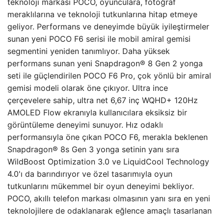
teknoloji markası POCO, oyunculara, fotoğraf
meraklılarına ve teknoloji tutkunlarına hitap etmeye
geliyor. Performans ve deneyimde büyük iyileştirmeler
sunan yeni POCO F6 serisi ile mobil amiral gemisi
segmentini yeniden tanımlıyor. Daha yüksek
performans sunan yeni Snapdragon® 8 Gen 2 yonga
seti ile güçlendirilen POCO F6 Pro, çok yönlü bir amiral
gemisi modeli olarak öne çıkıyor. Ultra ince
çerçevelere sahip, ultra net 6,67 inç WQHD+ 120Hz
AMOLED Flow ekranıyla kullanıcılara eksiksiz bir
görüntüleme deneyimi sunuyor. Hız odaklı
performansıyla öne çıkan POCO F6, merakla beklenen
Snapdragon® 8s Gen 3 yonga setinin yanı sıra
WildBoost Optimization 3.0 ve LiquidCool Technology
4.0'ı da barındırıyor ve özel tasarımıyla oyun
tutkunlarını mükemmel bir oyun deneyimi bekliyor.
POCO, akıllı telefon markası olmasının yanı sıra en yeni
teknolojilere de odaklanarak eğlence amaçlı tasarlanan