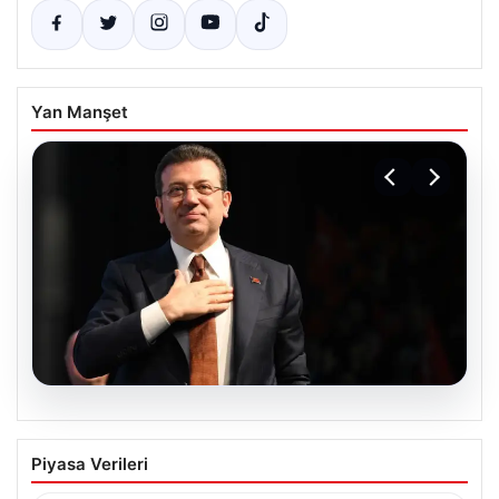
Yan Manşet
06.08.2026
İBB Davası’nda yeni gelişme: Tahliye
Piyasa Verileri
kararı çıkmadı!