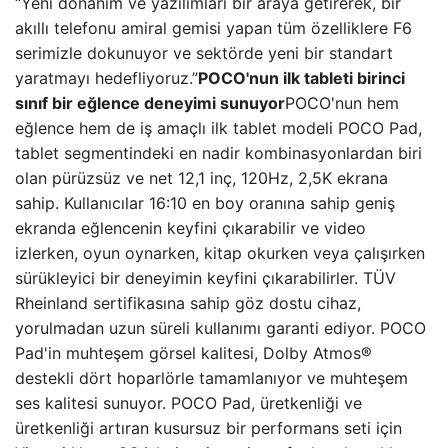
“Yeni donanım ve yazılımları bir araya getirerek, bir
akıllı telefonu amiral gemisi yapan tüm özelliklere F6
serimizle dokunuyor ve sektörde yeni bir standart
yaratmayı hedefliyoruz.”
POCO'nun ilk tableti birinci
sınıf bir eğlence deneyimi sunuyor
POCO'nun hem
eğlence hem de iş amaçlı ilk tablet modeli POCO Pad,
tablet segmentindeki en nadir kombinasyonlardan biri
olan pürüzsüz ve net 12,1 inç, 120Hz, 2,5K ekrana
sahip. Kullanıcılar 16:10 en boy oranına sahip geniş
ekranda eğlencenin keyfini çıkarabilir ve video
izlerken, oyun oynarken, kitap okurken veya çalışırken
sürükleyici bir deneyimin keyfini çıkarabilirler. TÜV
Rheinland sertifikasına sahip göz dostu cihaz,
yorulmadan uzun süreli kullanımı garanti ediyor. POCO
Pad'in muhteşem görsel kalitesi, Dolby Atmos®
destekli dört hoparlörle tamamlanıyor ve muhteşem
ses kalitesi sunuyor. POCO Pad, üretkenliği ve
üretkenliği artıran kusursuz bir performans seti için