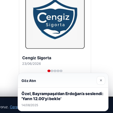
Cengiz Sigorta
23/06/2026
×
Göz Atın
Özel, Bayrampaşa'dan Erdoğan'a seslendi:
'Yarın 12.00'yi bekle'
14/08/2025
ıyoruz.
Çerez Politikamız
Reddet
Kabul Et