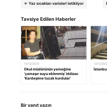
← Yaz sıcakları varisleri tetikliyor
Tavsiye Edilen Haberler
14/12/2025
13/12/20
Okul müdürünün yemeğine
İstanbu
‘çamaşır suyu eklenmiş’ iddiası:
‘Kardeşime tuzak kurdular’
Bir yanıt yazın