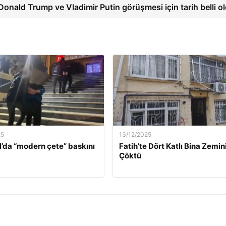
Donald Trump ve Vladimir Putin görüşmesi için tarih belli o
25
13/12/2025
l’da “modern çete” baskını
Fatih’te Dört Katlı Bina Zemin
Çöktü