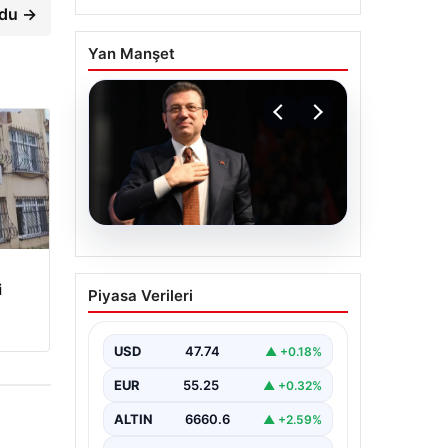
ldu →
Yan Manşet
06.08.2026
İBB Davası’nda yeni
i
Piyasa Verileri
gelişme: Tahliye kararı
çıkmadı!
USD
47.74
▲ +0.18%
EUR
55.25
▲ +0.32%
ALTIN
6660.6
▲ +2.59%