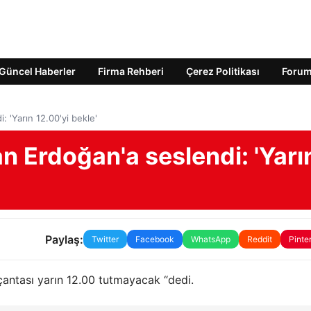
Güncel Haberler
Firma Rehberi
Çerez Politikası
Foru
 'Yarın 12.00'yi bekle'
 Erdoğan'a seslendi: 'Yarı
Paylaş:
Twitter
Facebook
WhatsApp
Reddit
Pinte
 çantası yarın 12.00 tutmayacak “dedi.