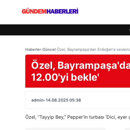
Haberler
›
Güncel
›
Özel, Bayrampaşa'dan Erdoğan'a seslendi:
Özel, Bayrampaşa'dan
12.00'yi bekle'
admin
•
14.08.2025 05:38
Özel, “Tayyip Bey,” Pepper’in turbası ‘Dici, eyer