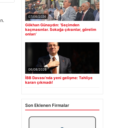
07/08/2026
n.
Gökhan Günaydın: ‘Seçimden
kaçmasınlar. Sokağa çıksınlar, görelim
onları’
06/08/2026
İBB Davası’nda yeni gelişme: Tahliye
kararı çıkmadı!
Son Eklenen Firmalar