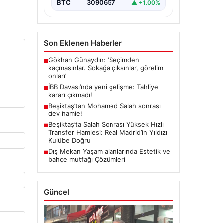
BTC
3090657
▲ +1.00%
Son Eklenen Haberler
Gökhan Günaydın: ‘Seçimden
■
kaçmasınlar. Sokağa çıksınlar, görelim
onları’
İBB Davası’nda yeni gelişme: Tahliye
■
kararı çıkmadı!
Beşiktaş’tan Mohamed Salah sonrası
■
dev hamle!
Beşiktaş’ta Salah Sonrası Yüksek Hızlı
■
Transfer Hamlesi: Real Madrid’in Yıldızı
Kulübe Doğru
Dış Mekan Yaşam alanlarında Estetik ve
■
bahçe mutfağı Çözümleri
Güncel