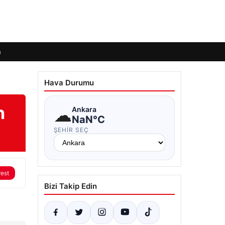
m
Hava Durumu
n
☁
Ankara
NaN°C
ŞEHIR SEÇ
rest
Bizi Takip Edin